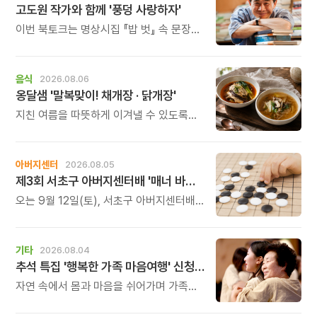
고도원 작가와 함께 '풍덩 사랑하자'
이번 북토크는 명상시집 『밥 벗』 속 문장을
작가의 목소리로 직접 만나고, 나의 삶과
관계를 잠시 돌아보는 시간입니다.
음식
2026.08.06
옹달샘 '말복맞이! 채개장 · 닭개장'
지친 여름을 따뜻하게 이겨낼 수 있도록
정성 가득한 두 가지 보양 한 그릇을
준비했습니다.
아버지센터
2026.08.05
제3회 서초구 아버지센터배 '매너 바둑왕' 대회
오는 9월 12일(토), 서초구 아버지센터배
제3회 \'매너 바둑왕\' 바둑 대회를
개최합니다.
기타
2026.08.04
추석 특집 '행복한 가족 마음여행' 신청 안내
자연 속에서 몸과 마음을 쉬어가며 가족의
소중함을 다시 느껴보는 특별한 시간을
준비해 보세요.