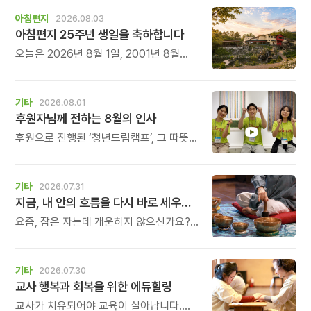
아침편지
2026.08.03
아침편지 25주년 생일을 축하합니다
오늘은 2026년 8월 1일, 2001년 8월
1일에 태어난 아침편지가 어느덧 스물다섯
살, 늠름한 청년이 되었습니다.
기타
2026.08.01
후원자님께 전하는 8월의 인사
후원으로 진행된 ‘청년드림캠프’, 그 따뜻한
기록
기타
2026.07.31
지금, 내 안의 흐름을 다시 바로 세우고 싶다면
요즘, 잠은 자는데 개운하지 않으신가요?
괜히 예민해지고, 사소한 말에도 마음이
흔들리고, 몸보다 먼저 기운이 빠지는 느낌.
쉬어도 회복되지 않는 건 몸이 아니라
기타
2026.07.30
‘에너지의 흐름’이 흐트러졌기 때문입니다.
교사 행복과 회복을 위한 에듀힐링
교사가 치유되어야 교육이 살아납니다.