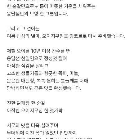
한 숟갈만으로도 몸에 따뜻한 기운을 채워주는
옹달샘만의 보양 한 그릇입니다.
그리고 그 곁에는
여름 밥상의 별미, 오이지무침을 앙코르로 다시 준비했습니다.
제철 오이를 10년 이상 간수를 뺀
옹달샘 천일염으로 정성껏 절여
아작한 식감을 살리고
고소한 생들기름과 향긋한 쪽파, 마늘,
은은한 매실청, 톡톡 씹히는 통들깨를 더해
담백하면서도 깊은 맛을 완성했습니다.
진한 닭개장 한 숟갈
아작한 오이지무침 한 젓가락
서로의 맛을 더욱 살려주며
무더위에 지친 몸과 잃었던 입맛까지