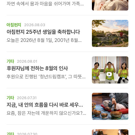
자연 속에서 몸과 마음을 쉬어가며 가족의
소중함을 다시 느껴보는 특별한 시간을
준비해 보세요.
아침편지
2026.08.03
아침편지 25주년 생일을 축하합니다
오늘은 2026년 8월 1일, 2001년 8월
1일에 태어난 아침편지가 어느덧 스물다섯
살, 늠름한 청년이 되었습니다.
기타
2026.08.01
후원자님께 전하는 8월의 인사
후원으로 진행된 ‘청년드림캠프’, 그 따뜻한
기록
기타
2026.07.31
지금, 내 안의 흐름을 다시 바로 세우고 싶다면
요즘, 잠은 자는데 개운하지 않으신가요?
괜히 예민해지고, 사소한 말에도 마음이
흔들리고, 몸보다 먼저 기운이 빠지는 느낌.
쉬어도 회복되지 않는 건 몸이 아니라
기타
2026.07.30