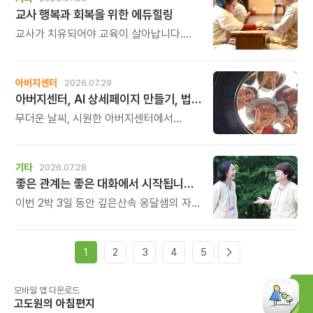
‘에너지의 흐름’이 흐트러졌기 때문입니다.
교사 행복과 회복을 위한 에듀힐링
교사가 치유되어야 교육이 살아납니다.
교사가 행복해야 학생도 행복합니다. 이번
연수는 교육 기술을 배우는 시간이 아니라,
교육의 중심에 있는 나 자신을 돌보고
아버지센터
2026.07.29
회복하는 시간입니다. 누군가를 가르치기
아버지센터, AI 상세페이지 만들기, 법인사용설명서, 사진 일일특강, 숏츠 만들기 등 8월 프로그램 신청하세요
위해 애써온 시간만큼, 이제는 자신을 위한
쉼과 치유의 시간을 선물해 보시기
무더운 날씨, 시원한 아버지센터에서
바랍니다.
지혜롭고 재미있는 여름을 보내 보세요.
지금 등록중인 프로그램들을 소개해
드립니다.
기타
2026.07.28
좋은 관계는 좋은 대화에서 시작됩니다 비폭력대화(NVC) 2박 3일 워크숍
이번 2박 3일 동안 깊은산속 옹달샘의 자연
속에서 몸의 긴장을 풀고, 호흡을 고르며,
나 자신과 깊이 연결되는 시간을 갖습니다.
그리고 비폭력대화의 원리를 통해
1
2
3
4
5
가족과의 대화, 부부의 대화, 부모와 자녀의
대화, 직장과 공동체에서의 대화를 새로운
시선으로 바라보게 됩니다. 한 사람의 말이
모바일 앱 다운로드
바뀌면 대화가 달라지고, 대화가 달라지면
고도원의 아침편지