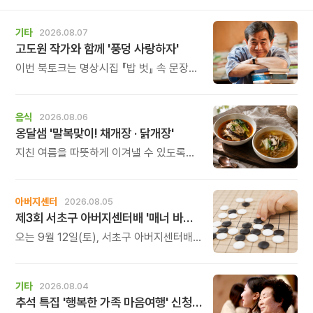
기타
2026.08.07
고도원 작가와 함께 '풍덩 사랑하자'
이번 북토크는 명상시집 『밥 벗』 속 문장을
작가의 목소리로 직접 만나고, 나의 삶과
관계를 잠시 돌아보는 시간입니다.
음식
2026.08.06
옹달샘 '말복맞이! 채개장 · 닭개장'
지친 여름을 따뜻하게 이겨낼 수 있도록
정성 가득한 두 가지 보양 한 그릇을
준비했습니다.
아버지센터
2026.08.05
제3회 서초구 아버지센터배 '매너 바둑왕' 대회
오는 9월 12일(토), 서초구 아버지센터배
제3회 \'매너 바둑왕\' 바둑 대회를
개최합니다.
기타
2026.08.04
추석 특집 '행복한 가족 마음여행' 신청 안내