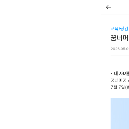
←
교육/링컨
꿈너머꿈
2026.05.0
- 내 자녀
꿈너머꿈 
7월 7일(