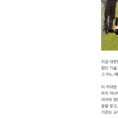
지금 대한
첨단 기술
그 어느 
이 거대한
우리 자녀
과거의 정
꿈을 찾고
기르는 교