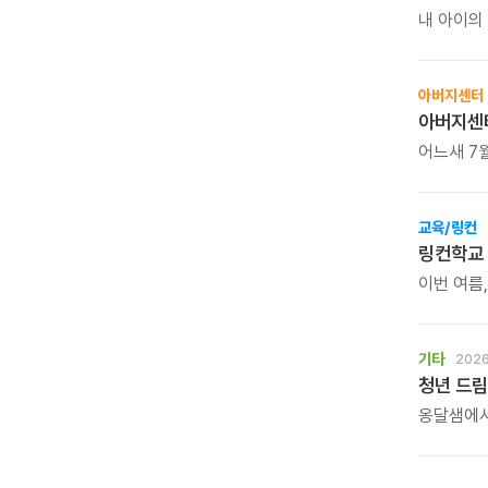
내 아이의
계신다면,
아버지센터
아버지센터
어느새 7
새로운 마
시작하는 
교육/링컨
링컨학교 
이번 여름,
선물해보세
아이의 인
기타
2026
청년 드림
옹달샘에서
옹달샘의 
그리고 자
삶의 중심