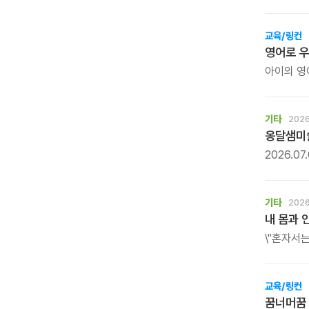
전합니다.
번 시청해
수 있습니
교육/링컨
영어로 
아이의 영
탐구하는 
기타
2026
옹달샘미술
2026.0
\'사이사이
깊은산속옹
회화 세계
기타
2026
않는 기억
내 몸과 
감각을 다
\"혼자서
몸짱맘짱은
공동체입니
교육/링컨
꿈너머꿈 