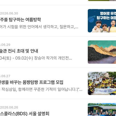
 진심이 담긴 소중한 이야기이니, 시간 되실 때 꼭 한
 보세요. 후원의 의미와 따뜻한 마음을 함께 느껴보실
다.
2026.06.30
우주를 탐구하는 여름방학
어가 시험을 위한 언어에서 생각하고, 질문하고,
언어로 자라나는 시간.
.06.29
관 전시 초대 및 안내
7.04(토) - 09.02(수) 장승아 작가의 개인전
\'가 열립니다. 이번 전시는 자연 속 문화공간인
달샘의 장소성과 맞물려, 숲과 나무를 매개로 한
를 선보이며, \'사이사이\'는 보이는 풍경과 보이지
.06.27
, 떠남과 머묾, 고요와 흔들림 사이에 존재하는
인생을 바꾸는 몸짱맘짱 프로그램 모집
룹니다.
는 작심삼일, 함께라면 꾸준한 기적이 일어납니다.\"
 단순한 홈트가 아닌 인생을 바꾸는 리추얼
다.
2026.06.26
스콜라스(BDS) 서울 설명회