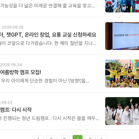
 가능성을 더 넓은 미래로 연결해 줄 교육을 찾고
 이번 서울 설명회가 뜻깊은 시간이 될 것입니다.
2026.06.25
, 챗GPT, 온라인 창업, 요통 교실 신청하세요
월이 코앞으로 다가왔습니다. 한 해의 절반을 지나며,
음으로 배움을 시작해보시기 좋은 때입니다. 7월에
아버지센터의 주요 프로그램을 소개해 드립니다.
2026.06.24
여름방학 캠프 모집!
 우리 아이에게 단순한 경험이 아닌 \'방향\'을
요. 한 번 지나가면 다시 오지 않는 여름방학,
생에서 가장 중요한 시기를 놓치지 마세요.
.06.23
캠프: 다시 시작
 진행되는 청년 드림캠프 : 다시 시작은 몸을 깨우는
명상과 힐링 프로그램, 자신을 돌아보는 성찰의 시간,
신의 꿈과 삶을 말하는 2분 스피치를 통해 흔들리던
을 다시 세우며 자신의 꿈을 향해 다시 시작할 용기를