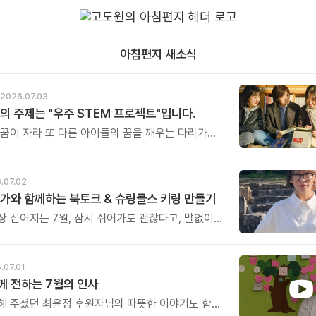
아침편지 새소식
2026.07.03
의 주제는 "우주 STEM 프로젝트"입니다.
 꿈이 자라 또 다른 아이들의 꿈을 깨우는 다리가
. 그것이 이번 캠프가 가진 가장 특별한 의미입니다.
.07.02
가와 함께하는 북토크 & 슈링클스 키링 만들기
장 짙어지는 7월, 잠시 쉬어가도 괜찮다고, 말없이
주는 한 권의 그림책과 함께 여러분을 초대합니다.
난 뒤에는 그 따뜻한 기억을 오래 간직할 수 있도록
키링 만들기 체험도 함께 진행됩니다. 아이부터
.07.01
누구나 쉽고 즐겁게 참여할 수 있는 체험으로,
 전하는 7월의 인사
따뜻한 여운을 일상 속에서도 오래 간직하실 수
해 주셨던 최윤정 후원자님의 따뜻한 이야기도 함께