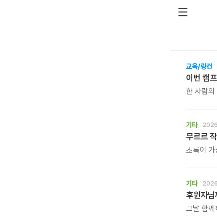
교육/링컨
이번 캠프
한 사람의
되는 시간
기타
2026
무르르 작
초록이 가
등을 내어
강연이 끝
슈링클스 
기타
2026
어른까지 
후원자님께
북토크의 
있습니다.
그날 함께