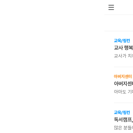
교육/링컨
교사 행복
교사가 치
학생도 행
아니라, 
시간입니다
아버지센터
자신을 위
아마도 기다려 
아버지센터의 시즌 베
알려드립니
교육/링컨
독서캠프,
많은 분들