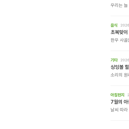
우리는 늘
가만히 등
작가의 그림
\'등을 맞
음식
2026
초복맞이 
한우 사골
담백한 닭
고사리와 
정성을 들
기타
2026
싱잉볼 힐
소리의 원리
그룹 명상
수 있는 
아침편지
7월의 
날씨 따라
아침편지 
바랍니다