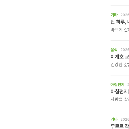
주고 계십
하지만 이
기타
2026
단 하루,
바쁘게 살
작은 목소
\'조금 쉬
돌아가는 
음식
2026
여행도, 
이계호 교
건강한 삶
많은 사람
생활은 작
받은 이계
아침편지
사람을 살
누군가의 
깊은산속옹
기다립니다
기타
2026
무르르 작