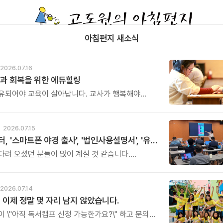
아침편지 새소식
2026.07.16
과 회복을 위한 에듀힐링
유되어야 교육이 살아납니다. 교사가 행복해야
복합니다. 이번 연수는 교육 기술을 배우는 시간이
교육의 중심에 있는 나 자신을 돌보고 회복하는
. 누군가를 가르치기 위해 애써온 시간만큼, 이제는
2026.07.15
한 쉼과 치유의 시간을 선물해 보시기 바랍니다.
아버지센터, '스마트폰 야경 출사', '법인사용설명서', '유튜브 숏츠 영상 만들기' 강좌 신청하세요
오셨던 분들이 많이 계실 것 같습니다.
스트 프로그램 세 가지의 오픈 소식을
다.
2026.07.14
 이제 정말 몇 자리 남지 않았습니다.
이 \"아직 독서캠프 신청 가능한가요?\" 하고 문의를