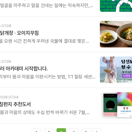
 얼굴을 마주하고 말을 건네는 일에는 익숙하지만,
을 맞대고 서로를 버텨주는 일에는 서툽니다. 무르르
책「너와 등을 맞대면」은 \'마주 보는 관계\'를 넘어
대는 관계\'의 힘을 이야기합니다.
.07.08
닭개장 · 오이지무침
을 오랜 시간 진하게 우려낸 국물에 결대로 찢은
가슴살, 시원한 풍미를 더하는 대파와 숙주, 부드러운
느타리버섯까지. 좋은 재료를 아낌없이 담아 시간과
여 끓여낸 닭개장입니다.
.07.06
러 아카데미 시작합니다.
부터 몸과 마음을 이완시키는 방법, 1:1 힐링 세션,
 진행법까지. 누군가에게 진정한 휴식과 위로를 전할
힐러의 역량을 체계적으로 배우게 됩니다.
2026.07.04
아침편지 추천도서
 몸과 마음의 상태도 수십 번씩 바뀌기 쉬운 7월,
추천도서와 함께 긍정의 에너지 채우는 시간 되시길
.