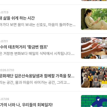
니다. 다행히 아직 신청은 가능합니다.
제는 정말 남은 자리가 얼마 남지 않았습니다.
.07.13
 내 삶을 쉬게 하는 시간
아가다 보면 몸이 보내는 신호도, 마음이 들려주는
리도 놓치고 살아갈 때가 많습니다.
어야 하는데...\' 생각만 하다가 다시 일상으로
날들이 반복되곤 하지요. 하루명상은 멀리 떠나는
.07.11
거창한 결심도 필요하지 않습니다.
수의 태초먹거리 '황금변 캠프'
은 거창한 변화보다 매일의 식탁에서 시작됩니다.
들이 건강을 위해 새로운 방법을 찾지만, 건강한
은 습관에서 시작됩니다. 유퀴즈에서 많은 관심을
호 교수와 함께하는 태초먹거리 황금변 캠프
2026.07.10
아침편지문화재단 깊은산속옹달샘과 함께할 가족을 찾습니다.
리는 공간, 몸과 마음이 쉬어가는 공간, 그리고
인생에 따뜻한 변화를 만들어가는 공간.
달샘에서 함께 성장하며 오래 걸어갈 새로운 가족을
.
.07.09
가의 너와 나, 우리들의 회복일지!