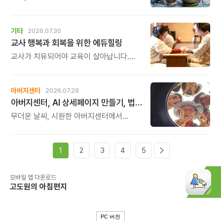
괜히 예민해지고, 사소한 말에도 마음이
흔들리고, 몸보다 먼저 기운이 빠지는 느낌.
쉬어도 회복되지 않는 건 몸이 아니라
기타
2026.07.30
‘에너지의 흐름’이 흐트러졌기 때문입니다.
교사 행복과 회복을 위한 에듀힐링
교사가 치유되어야 교육이 살아납니다.
교사가 행복해야 학생도 행복합니다. 이번
연수는 교육 기술을 배우는 시간이 아니라,
교육의 중심에 있는 나 자신을 돌보고
아버지센터
2026.07.29
회복하는 시간입니다. 누군가를 가르치기
아버지센터, AI 상세페이지 만들기, 법인사용설명서, 사진 일일특강, 숏츠 만들기 등 8월 프로그램 신청하세요
위해 애써온 시간만큼, 이제는 자신을 위한
쉼과 치유의 시간을 선물해 보시기
무더운 날씨, 시원한 아버지센터에서
바랍니다.
지혜롭고 재미있는 여름을 보내 보세요.
지금 등록중인 프로그램들을 소개해
드립니다.
1
2
3
4
5
모바일 앱 다운로드
고도원의 아침편지
PC 버전