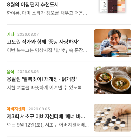
8월의 아침편지 추천도서
한여름, 매미 소리가 정오를 채우고 더운
바람이 들어오는 계절입니다.
기타
2026.08.07
고도원 작가와 함께 '풍덩 사랑하자'
이번 북토크는 명상시집 『밥 벗』 속 문장을
작가의 목소리로 직접 만나고, 나의 삶과
관계를 잠시 돌아보는 시간입니다.
음식
2026.08.06
옹달샘 '말복맞이! 채개장 · 닭개장'
지친 여름을 따뜻하게 이겨낼 수 있도록
정성 가득한 두 가지 보양 한 그릇을
준비했습니다.
아버지센터
2026.08.05
제3회 서초구 아버지센터배 '매너 바둑왕' 대회
오는 9월 12일(토), 서초구 아버지센터배
제3회 \'매너 바둑왕\' 바둑 대회를
개최합니다.