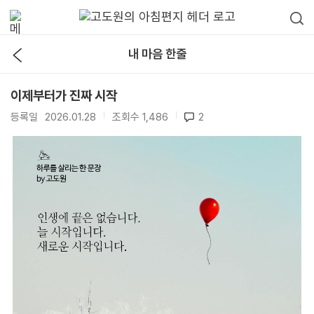
내 마음 한줄
이제부터가 진짜 시작
등록일
2026.01.28
|
조회수
1,486
|
2