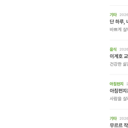
주고 계십
하지만 이
기타
2026
단 하루,
바쁘게 살
작은 목소
\'조금 쉬
돌아가는 
음식
2026
여행도, 
이계호 교
건강한 삶
많은 사람
생활은 작
받은 이계
아침편지
사람을 살
누군가의 
깊은산속옹
기다립니다
기타
2026
무르르 작