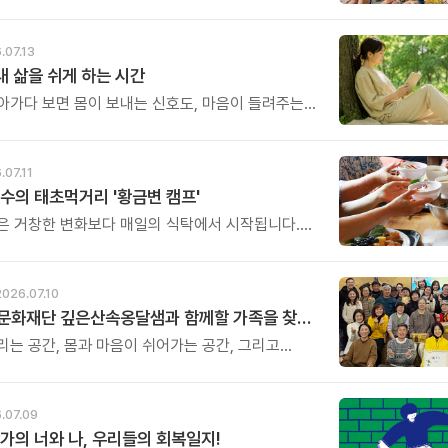
니다. 다행히 아직 신청은 가능합니다.
제는 정말 남은 자리가 얼마 남지 않았습니다.
.07.13
 내 삶을 쉬게 하는 시간
아가다 보면 몸이 보내는 신호도, 마음이 들려주는
리도 놓치고 살아갈 때가 많습니다.
어야 하는데...\' 생각만 하다가 다시 일상으로
날들이 반복되곤 하지요. 하루명상은 멀리 떠나는
.07.11
거창한 결심도 필요하지 않습니다.
수의 태초먹거리 '황금변 캠프'
은 거창한 변화보다 매일의 식탁에서 시작됩니다.
들이 건강을 위해 새로운 방법을 찾지만, 건강한
은 습관에서 시작됩니다. 유퀴즈에서 많은 관심을
호 교수와 함께하는 태초먹거리 황금변 캠프
2026.07.10
아침편지문화재단 깊은산속옹달샘과 함께할 가족을 찾습니다.
리는 공간, 몸과 마음이 쉬어가는 공간, 그리고
인생에 따뜻한 변화를 만들어가는 공간.
달샘에서 함께 성장하며 오래 걸어갈 새로운 가족을
.
.07.09
가의 너와 나, 우리들의 회복일지!