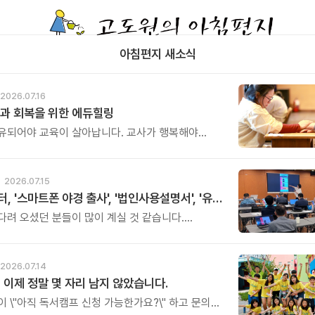
아침편지 새소식
2026.07.16
과 회복을 위한 에듀힐링
유되어야 교육이 살아납니다. 교사가 행복해야
복합니다. 이번 연수는 교육 기술을 배우는 시간이
교육의 중심에 있는 나 자신을 돌보고 회복하는
. 누군가를 가르치기 위해 애써온 시간만큼, 이제는
2026.07.15
한 쉼과 치유의 시간을 선물해 보시기 바랍니다.
아버지센터, '스마트폰 야경 출사', '법인사용설명서', '유튜브 숏츠 영상 만들기' 강좌 신청하세요
오셨던 분들이 많이 계실 것 같습니다.
스트 프로그램 세 가지의 오픈 소식을
다.
2026.07.14
 이제 정말 몇 자리 남지 않았습니다.
이 \"아직 독서캠프 신청 가능한가요?\" 하고 문의를