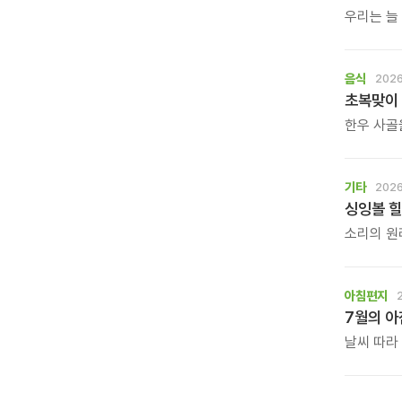
우리는 늘
가만히 등
작가의 그림
\'등을 맞
음식
2026
초복맞이 
한우 사골
담백한 닭
고사리와 
정성을 들
기타
2026
싱잉볼 힐
소리의 원리
그룹 명상
수 있는 
아침편지
7월의 
날씨 따라
아침편지 
바랍니다