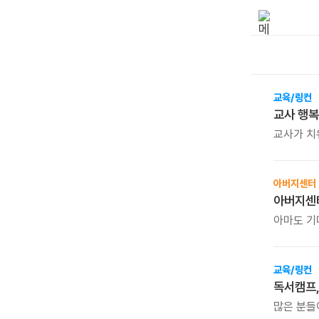
교육/링컨
교사 행복
교사가 치
학생도 행
아니라, 
시간입니다
아버지센터
자신을 위
아마도 기다려 
아버지센터의 시즌 베
알려드립니
교육/링컨
독서캠프,
많은 분들