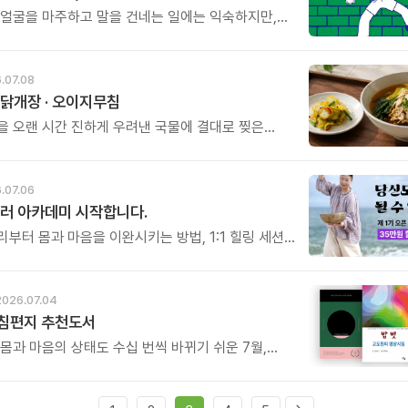
 얼굴을 마주하고 말을 건네는 일에는 익숙하지만,
을 맞대고 서로를 버텨주는 일에는 서툽니다. 무르르
책「너와 등을 맞대면」은 \'마주 보는 관계\'를 넘어
대는 관계\'의 힘을 이야기합니다.
.07.08
닭개장 · 오이지무침
을 오랜 시간 진하게 우려낸 국물에 결대로 찢은
가슴살, 시원한 풍미를 더하는 대파와 숙주, 부드러운
느타리버섯까지. 좋은 재료를 아낌없이 담아 시간과
여 끓여낸 닭개장입니다.
.07.06
러 아카데미 시작합니다.
부터 몸과 마음을 이완시키는 방법, 1:1 힐링 세션,
 진행법까지. 누군가에게 진정한 휴식과 위로를 전할
힐러의 역량을 체계적으로 배우게 됩니다.
2026.07.04
아침편지 추천도서
 몸과 마음의 상태도 수십 번씩 바뀌기 쉬운 7월,
추천도서와 함께 긍정의 에너지 채우는 시간 되시길
.