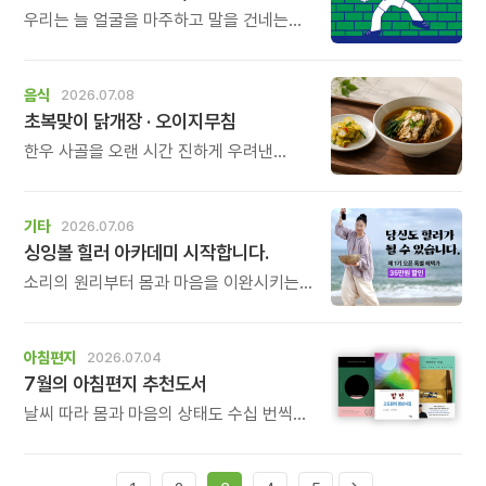
우리는 늘 얼굴을 마주하고 말을 건네는
일에는 익숙하지만, 가만히 등을 맞대고
서로를 버텨주는 일에는 서툽니다. 무르르
작가의 그림책「너와 등을 맞대면」은 \'마주
음식
2026.07.08
보는 관계\'를 넘어 \'등을 맞대는 관계\'의
초복맞이 닭개장 · 오이지무침
힘을 이야기합니다.
한우 사골을 오랜 시간 진하게 우려낸
국물에 결대로 찢은 담백한 닭가슴살,
시원한 풍미를 더하는 대파와 숙주,
부드러운 고사리와 느타리버섯까지. 좋은
기타
2026.07.06
재료를 아낌없이 담아 시간과 정성을 들여
싱잉볼 힐러 아카데미 시작합니다.
끓여낸 닭개장입니다.
소리의 원리부터 몸과 마음을 이완시키는
방법, 1:1 힐링 세션, 그룹 명상 진행법까지.
누군가에게 진정한 휴식과 위로를 전할 수
있는 힐러의 역량을 체계적으로 배우게
아침편지
2026.07.04
됩니다.
7월의 아침편지 추천도서
날씨 따라 몸과 마음의 상태도 수십 번씩
바뀌기 쉬운 7월, 아침편지 추천도서와
함께 긍정의 에너지 채우는 시간 되시길
바랍니다.