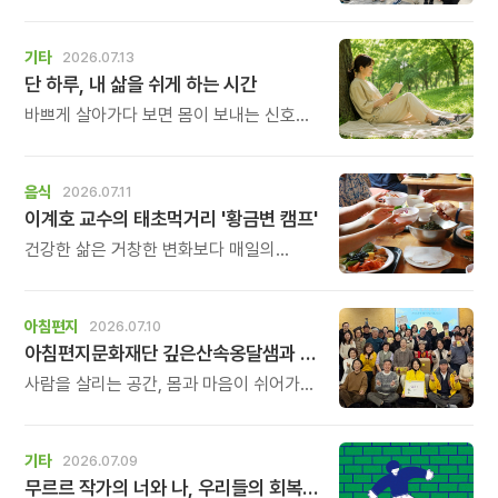
가능한가요?\" 하고 문의를 주고 계십니다.
다행히 아직 신청은 가능합니다.
하지만 이제는 정말 남은 자리가 얼마 남지
기타
2026.07.13
않았습니다.
단 하루, 내 삶을 쉬게 하는 시간
바쁘게 살아가다 보면 몸이 보내는 신호도,
마음이 들려주는 작은 목소리도 놓치고
살아갈 때가 많습니다.
\'조금 쉬어야 하는데...\' 생각만 하다가
음식
2026.07.11
다시 일상으로 돌아가는 날들이 반복되곤
이계호 교수의 태초먹거리 '황금변 캠프'
하지요. 하루명상은 멀리 떠나는 여행도,
거창한 결심도 필요하지 않습니다.
건강한 삶은 거창한 변화보다 매일의
식탁에서 시작됩니다. 많은 사람들이
건강을 위해 새로운 방법을 찾지만, 건강한
생활은 작은 습관에서 시작됩니다.
아침편지
2026.07.10
유퀴즈에서 많은 관심을 받은 이계호
아침편지문화재단 깊은산속옹달샘과 함께할 가족을 찾습니다.
교수와 함께하는 태초먹거리 황금변 캠프
사람을 살리는 공간, 몸과 마음이 쉬어가는
공간, 그리고 누군가의 인생에 따뜻한
변화를 만들어가는 공간.
깊은산속옹달샘에서 함께 성장하며 오래
기타
2026.07.09
걸어갈 새로운 가족을 기다립니다.
무르르 작가의 너와 나, 우리들의 회복일지!