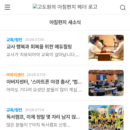
아침편지 새소식
교육/링컨
2026.07.16
교사 행복과 회복을 위한 에듀힐링
교사가 치유되어야 교육이 살아납니다.
교사가 행복해야 학생도 행복합니다. 이번
연수는 교육 기술을 배우는 시간이 아니라,
교육의 중심에 있는 나 자신을 돌보고
아버지센터
2026.07.15
회복하는 시간입니다. 누군가를 가르치기
아버지센터, '스마트폰 야경 출사', '법인사용설명서', '유튜브 숏츠 영상 만들기' 강좌 신청하세요
위해 애써온 시간만큼, 이제는 자신을 위한
쉼과 치유의 시간을 선물해 보시기
아마도 기다려 오셨던 분들이 많이 계실 것
바랍니다.
같습니다. 아버지센터의 시즌 베스트
프로그램 세 가지의 오픈 소식을
알려드립니다.
교육/링컨
2026.07.14
독서캠프, 이제 정말 몇 자리 남지 않았습니다.
많은 분들이 \"아직 독서캠프 신청