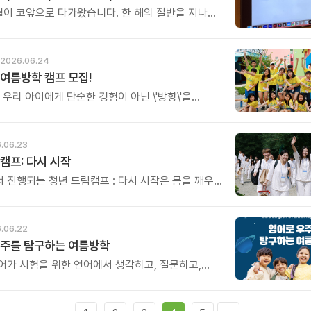
월이 코앞으로 다가왔습니다. 한 해의 절반을 지나며,
음으로 배움을 시작해보시기 좋은 때입니다. 7월에
아버지센터의 주요 프로그램을 소개해 드립니다.
2026.06.24
여름방학 캠프 모집!
 우리 아이에게 단순한 경험이 아닌 \'방향\'을
요. 한 번 지나가면 다시 오지 않는 여름방학,
생에서 가장 중요한 시기를 놓치지 마세요.
.06.23
캠프: 다시 시작
 진행되는 청년 드림캠프 : 다시 시작은 몸을 깨우는
명상과 힐링 프로그램, 자신을 돌아보는 성찰의 시간,
신의 꿈과 삶을 말하는 2분 스피치를 통해 흔들리던
을 다시 세우며 자신의 꿈을 향해 다시 시작할 용기를
.06.22
입니다.
우주를 탐구하는 여름방학
어가 시험을 위한 언어에서 생각하고, 질문하고,
언어로 자라나는 시간.