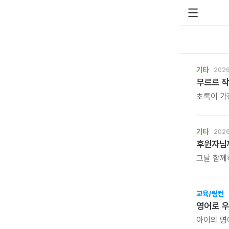
기타
2026
무르르 작
초록이 가
등을 내어
강연이 끝
슈링클스 
기타
2026
어른까지 
후원자님께
북토크의 
있습니다.
그날 함께
전합니다.
번 시청해
수 있습니
교육/링컨
영어로 
아이의 영