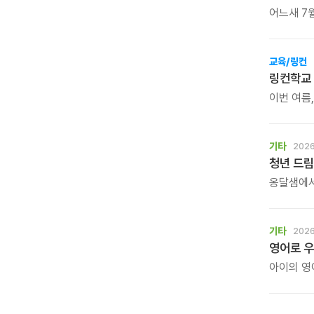
어느새 7
새로운 마
시작하는 
교육/링컨
링컨학교 
이번 여름,
선물해보세
아이의 인
기타
2026
청년 드림
옹달샘에서
옹달샘의 
그리고 자
삶의 중심
기타
2026
찾는 시간
영어로 
아이의 영
탐구하는 