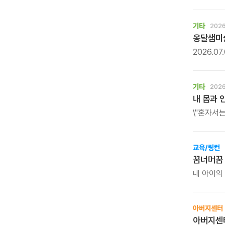
탐구하는 
기타
2026
옹달샘미술
2026.0
\'사이사이
깊은산속옹
회화 세계
기타
2026
않는 기억
내 몸과 
감각을 다
\"혼자서
몸짱맘짱은
공동체입니
교육/링컨
꿈너머꿈 
내 아이의
계신다면,
아버지센터
아버지센터