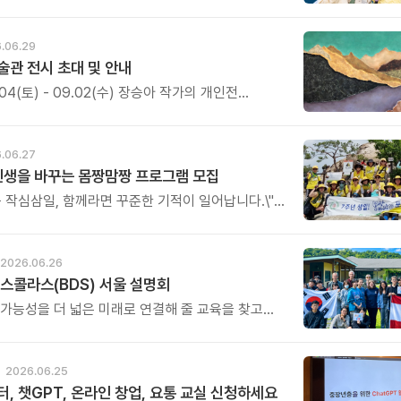
언어로 자라나는 시간.
.06.29
관 전시 초대 및 안내
7.04(토) - 09.02(수) 장승아 작가의 개인전
\'가 열립니다. 이번 전시는 자연 속 문화공간인
달샘의 장소성과 맞물려, 숲과 나무를 매개로 한
를 선보이며, \'사이사이\'는 보이는 풍경과 보이지
.06.27
, 떠남과 머묾, 고요와 흔들림 사이에 존재하는
인생을 바꾸는 몸짱맘짱 프로그램 모집
룹니다.
는 작심삼일, 함께라면 꾸준한 기적이 일어납니다.\"
 단순한 홈트가 아닌 인생을 바꾸는 리추얼
다.
2026.06.26
스콜라스(BDS) 서울 설명회
 가능성을 더 넓은 미래로 연결해 줄 교육을 찾고
 이번 서울 설명회가 뜻깊은 시간이 될 것입니다.
2026.06.25
, 챗GPT, 온라인 창업, 요통 교실 신청하세요