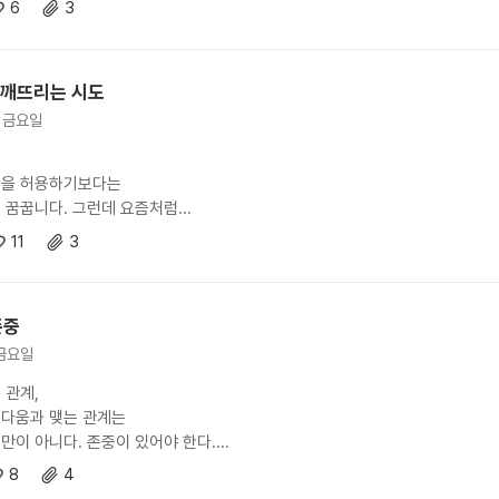
6
3
 깨뜨리는 시도
. 금요일
함을 허용하기보다는
 꿈꿉니다. 그런데 요즘처럼...
11
3
존중
 금요일
 관계,
다움과 맺는 관계는
만이 아니다. 존중이 있어야 한다....
8
4