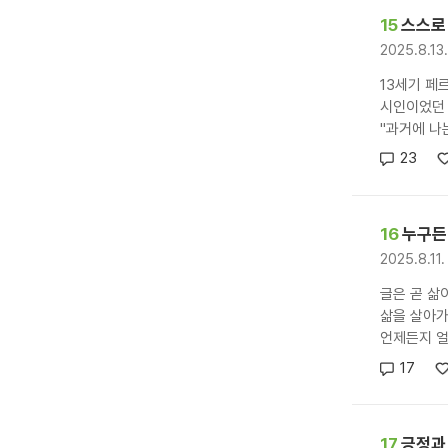
15
스스로
2025.8.1
13세기 페
시인이었던 
"과거에 나
23
16
누구든
2025.8.11
글은 곧 삶
삶을 살아가
언제든지 얼마
17
17
긍정과