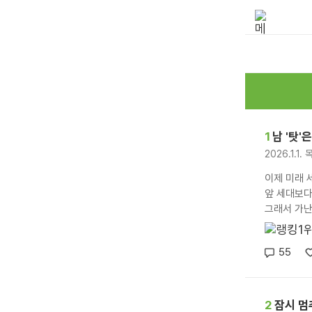
1
남 '탓'
2026.1.1.
이제 미래 
앞 세대보다
그래서 가난
55
2
잠시 멈