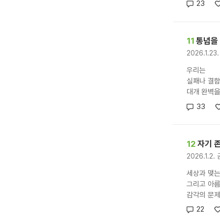
23
11
통념을
2026.1.23
우리는
실패나 결
대개 완벽을
33
12
자기 
2026.1.2.
세상과 맺는
그리고 아름
감각의 문제
22