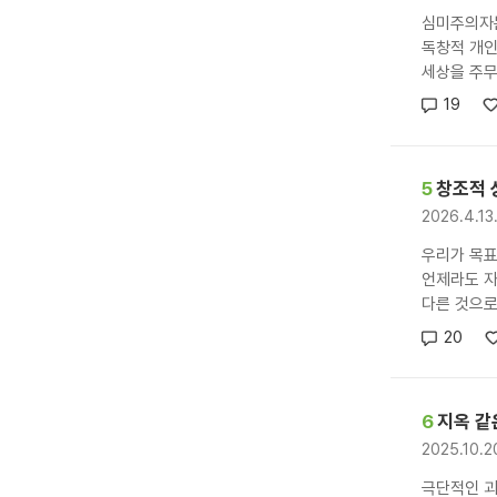
심미주의자
독창적 개인
세상을 주무
19
5
창조적 
2026.4.1
우리가 목표
언제라도 자
다른 것으로 
20
6
지옥 같
2025.10.
극단적인 