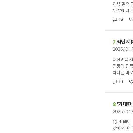
지옥 같은 
두말할 나위 
18
7
집단지성
2025.10.
대한민국 
갈등의 진폭
하나는 바로
19
8
'거대한
2025.10.1
10년 빨리
찾아온 미래