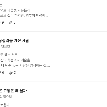
는
으로 마음껏 자유롭게
르고 싶어 하지만, 외부의 매력에...
9
5
상상력을 가진 사람
3. 월요일
로 하는 것은,
신의 학문이나 예술을
바꿀 수 있는 사람을 양성하는 것,...
6
2
은 고통은 왜 올까
20. 월요일
괴로움과