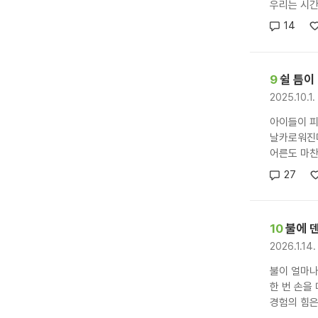
우리는 시간
14
9
쉴 틈이
2025.10.1
아이들이 
날카로워진
어른도 마찬
27
10
불에 
2026.1.14
불이 얼마
한 번 손을
경험의 힘은