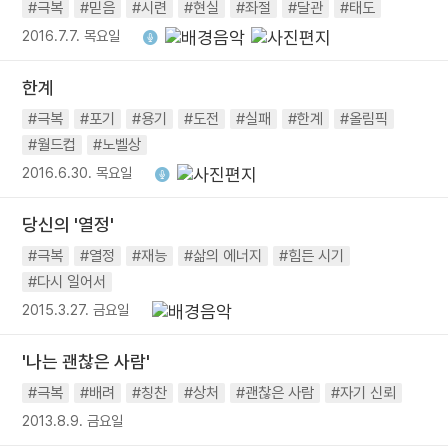
#극복
#믿음
#시련
#현실
#좌절
#달관
#태도
2016.7.7. 목요일
한계
#극복
#포기
#용기
#도전
#실패
#한계
#올림픽
#월드컵
#노벨상
2016.6.30. 목요일
당신의 '열정'
#극복
#열정
#재능
#삶의 에너지
#힘든 시기
#다시 일어서
2015.3.27. 금요일
'나는 괜찮은 사람'
#극복
#배려
#칭찬
#상처
#괜찮은 사람
#자기 신뢰
2013.8.9. 금요일