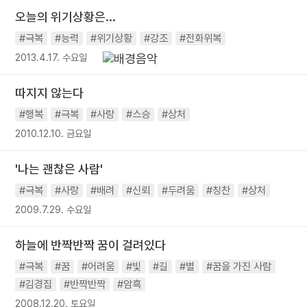
오늘의 위기상황은...
#극복
#능력
#위기상황
#강조
#전화위복
2013.4.17. 수요일
따지지 않는다
#행복
#극복
#사랑
#스승
#상처
2010.12.10. 금요일
'나는 괜찮은 사람'
#극복
#사랑
#배려
#신뢰
#두려움
#칭찬
#상처
2009.7.29. 수요일
하늘에 반짝반짝 꿈이 걸려있다
#극복
#꿈
#어려움
#빛
#길
#별
#꿈을 가진 사람
#김경집
#반짝반짝
#암흑
2008.12.20. 토요일