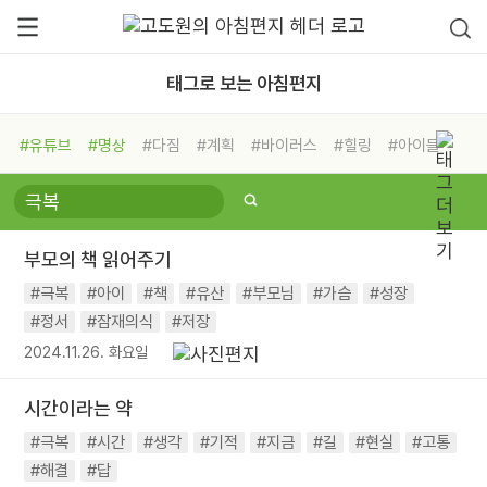
태그로 보는 아침편지
#유튜브
#명상
#다짐
#계획
#바이러스
#힐링
#아이들
#비전캠프
#독서캠프
#삶
#경험
#사람
#도움
#선택
#희망
#나눔
#친구
#링컨학교
#극복
#리더
#위기
부모의 책 읽어주기
#독서
#건강
#면역력
#극복
#아이
#책
#유산
#부모님
#가슴
#성장
#정서
#잠재의식
#저장
2024.11.26. 화요일
시간이라는 약
#극복
#시간
#생각
#기적
#지금
#길
#현실
#고통
#해결
#답