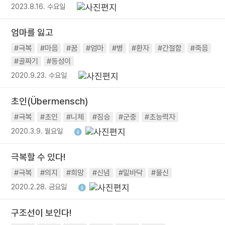
2023.8.16. 수요일
엄마를 잃고
#극복
#마음
#꿈
#엄마
#병
#환자
#간절함
#죽음
#골짜기
#등성이
2020.9.23. 수요일
초인(Übermensch)
#극복
#초인
#니체
#짐승
#군중
#초능력자
2020.3.9. 월요일
극복할 수 있다!
#극복
#의지
#희망
#신념
#밑바닥
#불신
2020.2.28. 금요일
구조선이 보인다!