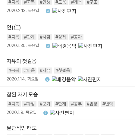
#극복
#고독
#인생
#도움
#개척
#구조
2020.2.13. 목요일
인(仁)
#극복
#관계
#사람
#상처
#공자
2020.1.30. 목요일
자유의 첫걸음
#극복
#마음
#자유
#첫걸음
2020.1.14. 화요일
참된 자기 모습
#극복
#과정
#포기
#한계
#공부
#법정
#변혁
2020.1.9. 목요일
달관적인 태도