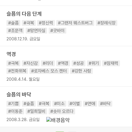
슬픔의 다음 단계
#슬픔
#극복
#정신력
#그랜저 웨스트버그
#장례식장
#조문객
#망연자실
#굿바이
2008.12.19. 금요일
역경
#극복
#자신감
#리더
#역경
#성공
#위기
#잠재력
#전화위복
#로자베스 모스 캔터
#강한 사람
2008.4.14. 월요일
슬픔의 바닥
#기쁨
#슬픔
#극복
#미소
#이별
#연애
#바닥
#이동준
#일희일비
#솟아 오르다
2008.3.28. 금요일