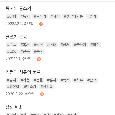
독서와 글쓰기
#경험
#독서
#글쓰기
#지식
#생각의기름
#훈력
2022.1.24. 월요일
글쓰기 근육
#슬픔
#독서
#상실
#실패
#상처
#글쓰기
#좌절
#고통
#근육
#습작
2021.1.13. 수요일
기쁨과 치유의 눈물
#감사
#기쁨
#눈물
#혼자
#독서
#치유
#산책
#평온함
#만족감
#신성함
2020.9.22. 화요일
삶의 변화