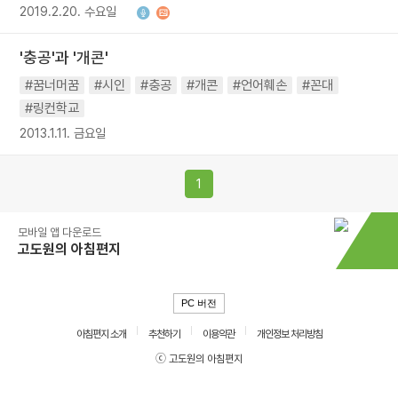
2019.2.20. 수요일
'충공'과 '개콘'
#꿈너머꿈
#시인
#충공
#개콘
#언어훼손
#꼰대
#링컨학교
2013.1.11. 금요일
1
모바일 앱 다운로드
고도원의 아침편지
PC 버전
아침편지 소개
추천하기
이용약관
개인정보 처리방침
ⓒ 고도원의 아침편지