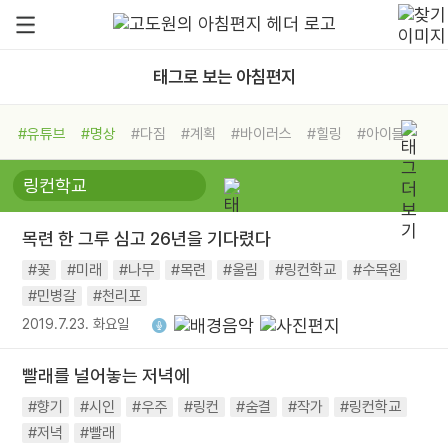
태그로 보는 아침편지
#유튜브
#명상
#다짐
#계획
#바이러스
#힐링
#아이들
#비전캠프
#독서캠프
#삶
#경험
#사람
#도움
#선택
#희망
#나눔
#친구
#링컨학교
#극복
#리더
#위기
목련 한 그루 심고 26년을 기다렸다
#독서
#건강
#면역력
#꽃
#미래
#나무
#목련
#울림
#링컨학교
#수목원
#민병갈
#천리포
2019.7.23. 화요일
빨래를 널어놓는 저녁에
#향기
#시인
#우주
#링컨
#숨결
#작가
#링컨학교
#저녁
#빨래