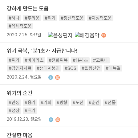
강하게 만드는 도움
#하나
#두려움
#위기
#정신적도움
#지성적도움
#육체적도움
2020.2.25. 화요일
위기 극복, 1분1초가 시급합니다!
#위기
#바이러스
#전화위복
#1분1초
#코로나
#감염자치료
#생태계붕괴
#SOS
#힐링산업
#매뉴얼
2020.2.24. 월요일
위기의 순간
#인생
#용기
#기회
#방향
#도전
#순간
#선물
#성장
#위기
2019.12.23. 월요일
간절한 마음