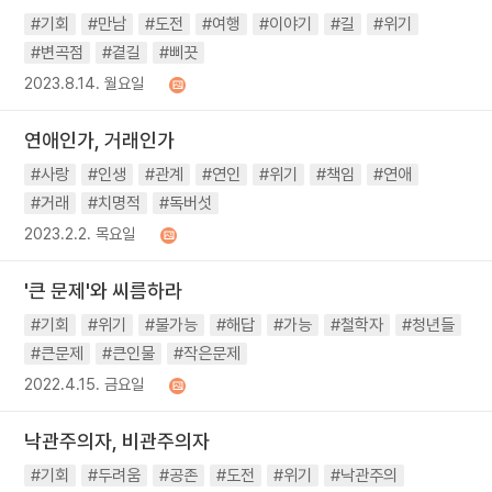
#기회
#만남
#도전
#여행
#이야기
#길
#위기
#변곡점
#곁길
#삐끗
2023.8.14. 월요일
연애인가, 거래인가
#사랑
#인생
#관계
#연인
#위기
#책임
#연애
#거래
#치명적
#독버섯
2023.2.2. 목요일
'큰 문제'와 씨름하라
#기회
#위기
#불가능
#해답
#가능
#철학자
#청년들
#큰문제
#큰인물
#작은문제
2022.4.15. 금요일
낙관주의자, 비관주의자
#기회
#두려움
#공존
#도전
#위기
#낙관주의