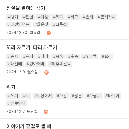
진실을 말하는 용기
#용기
#진실
#희생
#위기
#최고
#손해
#존재가치
#최선의덕목
#옳은것
#그른것
2024.12.30. 월요일
꼬리 자르기, 다리 자르기
#존재
#위기
#다리
#목숨
#수족
#도마뱀
#꼬리
#대벌레
#방아깨비
#최후의선택
2024.12.9. 월요일
위기
#위기
#시
#세상에서
#가장
#짧은
#가짧시
#바닥이
#안보인다
2024.12.7. 토요일
이야기가 곁길로 샐 때