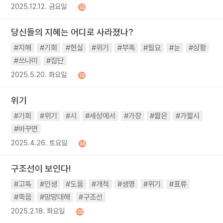
2025.12.12. 금요일
당신들의 지혜는 어디로 사라졌나?
#지혜
#기회
#현실
#위기
#부족
#필요
#눈
#상황
#쓰나미
#집단
2025.5.20. 화요일
위기
#기회
#위기
#시
#세상에서
#가장
#짧은
#가짧시
#바꾸면
2025.4.26. 토요일
구조선이 보인다!
#고독
#인생
#도움
#개척
#생명
#위기
#표류
#죽음
#망망대해
#구조선
2025.2.18. 화요일