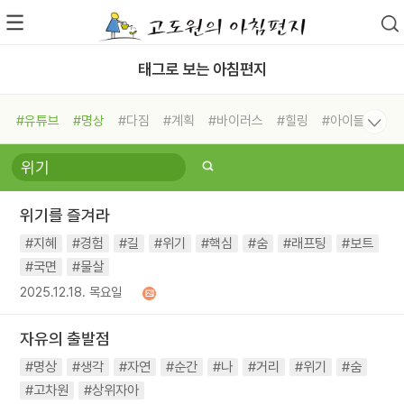
태그로 보는 아침편지
#유튜브
#명상
#다짐
#계획
#바이러스
#힐링
#아이들
#비전캠프
#독서캠프
#삶
#경험
#사람
#도움
#선택
#희망
#나눔
#친구
#링컨학교
#극복
#리더
#위기
위기를 즐겨라
#독서
#건강
#면역력
#지혜
#경험
#길
#위기
#핵심
#숨
#래프팅
#보트
#국면
#물살
2025.12.18. 목요일
자유의 출발점
#명상
#생각
#자연
#순간
#나
#거리
#위기
#숨
#고차원
#상위자아