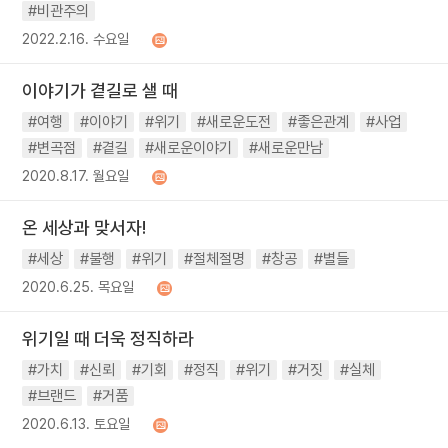
#비관주의
2022.2.16. 수요일
이야기가 곁길로 샐 때
#여행
#이야기
#위기
#새로운도전
#좋은관계
#사업
#변곡점
#곁길
#새로운이야기
#새로운만남
2020.8.17. 월요일
온 세상과 맞서자!
#세상
#불행
#위기
#절체절명
#창공
#별들
2020.6.25. 목요일
위기일 때 더욱 정직하라
#가치
#신뢰
#기회
#정직
#위기
#거짓
#실체
#브랜드
#거품
2020.6.13. 토요일