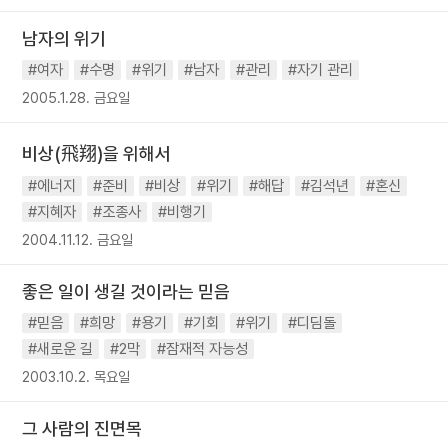
남자의 위기
#여자
#수명
#위기
#남자
#관리
#자기 관리
2005.1.28. 금요일
비상(飛翔)을 위해서
#에너지
#준비
#비상
#위기
#해답
#김석년
#혼신
#지혜자
#조종사
#비행기
2004.11.12. 금요일
좋은 일이 생길 것이라는 믿음
#믿음
#희망
#용기
#기회
#위기
#디딤돌
#새로운 길
#2막
#잠재적 자능성
2003.10.2. 목요일
그 사람의 진면목