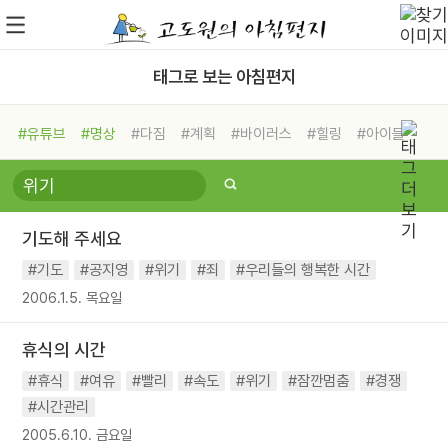
태그로 보는 아침편지
#유튜브
#명상
#다짐
#계획
#바이러스
#힐링
#아이들
#비전캠프
#독서캠프
#삶
#경험
#사람
#도움
#선택
#희망
#나눔
#친구
#링컨학교
#극복
#리더
#위기
기도해 주세요
#독서
#건강
#면역력
#기도
#공지영
#위기
#죄
#우리들의 행복한 시간
2006.1.5. 목요일
휴식의 시간
#휴식
#여유
#빨리
#속도
#위기
#잠깐멈춤
#경쟁
#시간관리
2005.6.10. 금요일