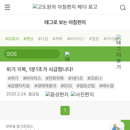
태그로 보는 아침편지
#유튜브
#명상
#다짐
#계획
#바이러스
#힐링
#아이들
#비전캠프
#독서캠프
#삶
#경험
#사람
#도움
#선택
#희망
#나눔
#친구
#링컨학교
#극복
#리더
#위기
위기 극복, 1분1초가 시급합니다!
#독서
#건강
#면역력
#위기
#바이러스
#전화위복
#1분1초
#코로나
#감염자치료
#생태계붕괴
#SOS
#힐링산업
#매뉴얼
2020.2.24. 월요일
1
모바일 앱 다운로드