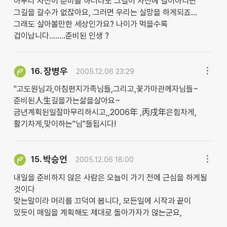
아무리 자신이 준비를 하더라도 그길이 자신에 길이아니면
그길을 갈수가 없잖아요, 그러면 우리는 실망을 하게되죠...
그래도 살아볼만한 세상인가요? 나이가 먹을수록
겁이납니다........준비된 인생 ?
장병우
16.
2005.12.06 23:29
"고도원님과,아침편지가족님들,그리고,꽃가마관께자님들~
준비된人生길을가는삶을살아요~
금년계획된일잘마무리하시고,,2006年 ,丙戌年은힘차게,
활기차게,맞이하는"님"들됩시다!
박승언
15.
2005.12.06 18:00
내일을 준비하지 않은 사람은 오늘이 가기 전에 근심을 하게될
것이다
맞는말이라 머리를 끄덕여 봅니다, 모든일에 시작과 끝이
있듯이 매일을 계획해도 제대로 돌아가자가 않는군요,