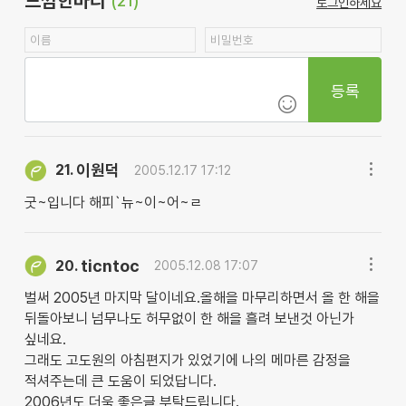
느낌한마디
(21)
로그인하세요
등록
이원덕
21.
2005.12.17 17:12
굿~입니다 해피`뉴~이~어~ㄹ
ticntoc
20.
2005.12.08 17:07
벌써 2005년 마지막 달이네요.올해을 마무리하면서 올 한 해을
뒤돌아보니 넘무나도 허무없이 한 해을 흘려 보낸것 아닌가
싶네요.
그래도 고도원의 아침편지가 있었기에 나의 메마른 감정을
적셔주는데 큰 도움이 되었답니다.
2006년도 더욱 좋은글 부탁드립니다.