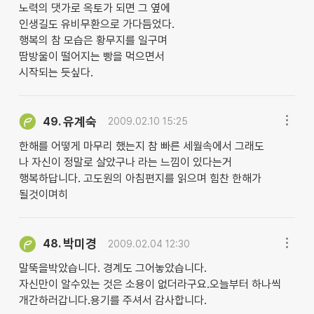
노력의 댓가로 옥토가 되면 그 옆에
인생길도 유비무환으로 가다듬었다.
행복의 참 모습은 황무지를 일구며
땀방울이 떨어지는 빵을 먹으면서
시작되는 듯싶다.
유계숙
49.
2009.02.10 15:25
한해를 어떻게 마무리 했는지 참 빠른 세월속에서 그래도
나 자신이 정말로 살았구나 라는 느낌이 있다는거
행복하답니다. 고도원의 아침편지를 읽으며 힘찬 한해가
될것이며히
박미경
48.
2009.02.04 12:30
말뚝을박았습니다. 경계도 그어놓았습니다.
자신만이 알수있는 것은 소용이 없더라구요.오늘부터 하나씩
개간하러갑니다.용기를 주셔서 감사합니다.