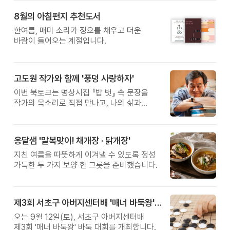
받은 이계호 교수와 함께하는 태초먹거리
8월의 아침편지 추천도서
황금변 캠프
한여름, 매미 소리가 정오를 채우고 더운
바람이 들어오는 계절입니다.
고도원 작가와 함께 '풍덩 사랑하자'
이번 북토크는 명상시집 『밥 벗』 속 문장을
작가의 목소리로 직접 만나고, 나의 삶과
관계를 잠시 돌아보는 시간입니다.
옹달샘 '말복맞이! 채개장 · 닭개장'
지친 여름을 따뜻하게 이겨낼 수 있도록 정성
가득한 두 가지 보양 한 그릇을 준비했습니다.
제3회 서초구 아버지센터배 '매너 바둑왕' 대회
오는 9월 12일(토), 서초구 아버지센터배
제3회 '매너 바둑왕' 바둑 대회를 개최합니다.