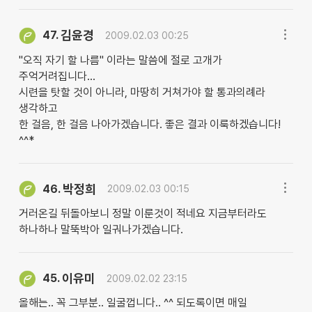
김윤경
47.
2009.02.03 00:25
"오직 자기 할 나름" 이라는 말씀에 절로 고개가
주억거려집니다...
시련을 탓할 것이 아니라, 마땅히 거쳐가야 할 통과의례라
생각하고
한 걸음, 한 걸음 나아가겠습니다. 좋은 결과 이룩하겠습니다!
^^*
박정희
46.
2009.02.03 00:15
거러온길 뒤돌아보니 정말 이룬것이 적네요 지금부터라도
하나하나 말뚝박아 일궈나가겠습니다.
이유미
45.
2009.02.02 23:15
올해는.. 꼭 그부분.. 일굴껍니다.. ^^ 되도록이면 매일