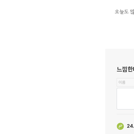
오늘도 많
느낌한
24