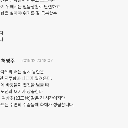
순간은 언제올지 아무도 모릅니다
하기 위해서는 믿음생활로 단련하고
 삶을 살아야 위기를 잘 극복할수
다
다
허영주
.
2019.12.23 18:07
바다위의 배는 잠시 동안은
만 지루함과 나태가 밀려온다.
에 바닷물이 뱃전을 넘을 때
 도전의 오기가 상충한다
이 여삼추(如三秋)같은 긴 시간이지만
아드는 수면의 수즙음에 화해가 성립합니다.