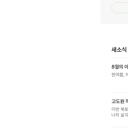
새소식
8월의 
한여름, 
고도원 
이번 북토
나의 삶과