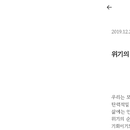
←
2019.12
위기의
우리는 
탄력적일 
삶에는 언
위기의 
기회이기도