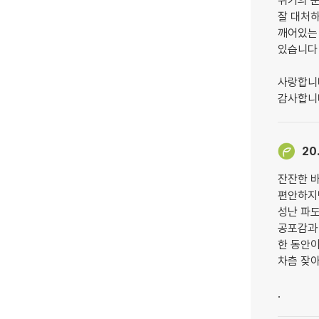
위기의 
잘 대처
깨어있는
있습니다
사랑합니
감사합니
20
잔잔한 
편안하지
성난 파도
공포감과
한 동안
차츰 잦
.