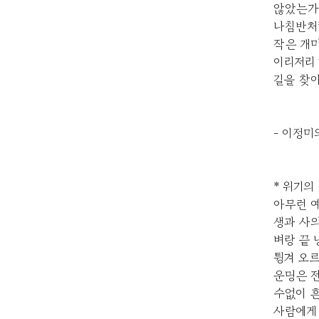
않았는가
나침반처럼
작은 개미
이리저리
길을 찾
- 이정미
* 위기의
아무런 
생과 사
벼랑 끝
튕겨 오르
운명은 전
수없이 
사람에게