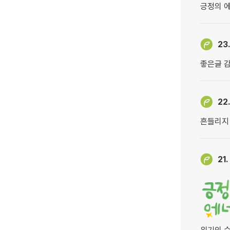
긍정의 에
23
좋은글 
22
흔들리지 
21.