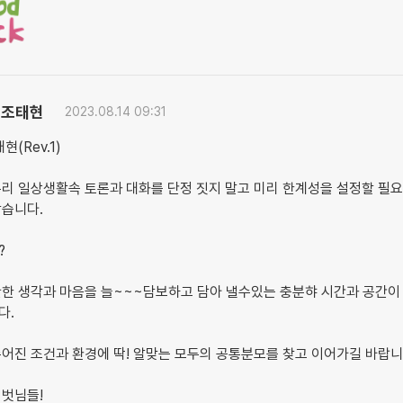
조태현
2023.08.14 09:31
현(Rev.1)
리 일상생활속 토론과 대화를 단정 짓지 말고 미리 한계성을 설정할 필
같습니다.
?
안한 생각과 마음을 늘~~~담보하고 담아 낼수있는 충분햐 시간과 공간이
다.
어진 조건과 환경에 딱! 알맞는 모두의 공통분모를 찾고 이어가길 바랍니
 벗님들!