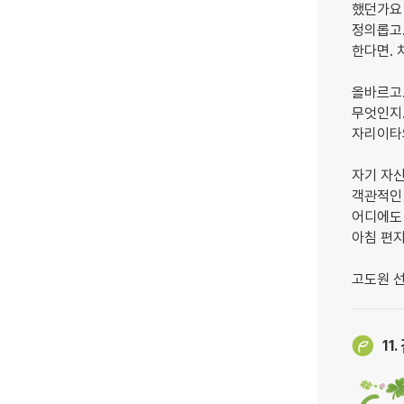
했던가요
정의롭고.
한다면. 
올바르고.
무엇인지.
자리이타
자기 자
객관적인
어디에도
아침 편
고도원 
11.