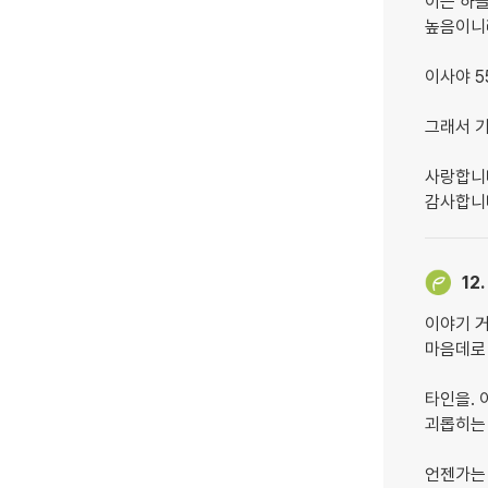
이는 하늘
높음이니
이사야 55
그래서 기
사랑합니
감사합니
12.
이야기 
마음데로
타인을. 
괴롭히는
언젠가는 