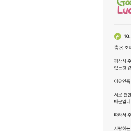
10.
靑水 조태
평상시 우
없는것 
이유인즉
서로 편
때문입니
따라서 주
사랑하는