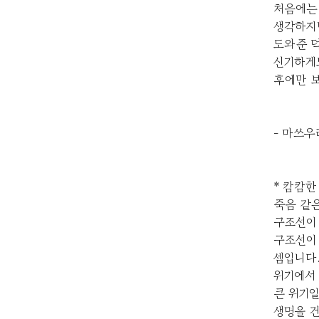
처음에는 
생각하지
도와준 
신기하게
후에만 
- 마쓰우
* 캄캄한
죽음 같은
구조선이 
구조선이
셈입니다
위기에서 
큰 위기
생명을 건