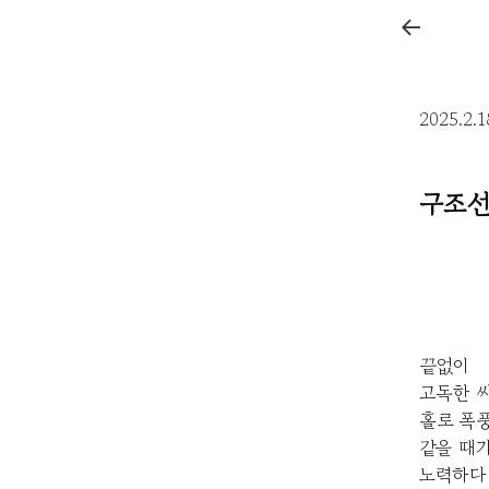
←
2025.2.
구조선
끝없이
고독한 
홀로 폭풍
같을 때가
노력하다 