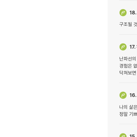
18.
구조될 것
17.
난파선의
경험은 
닥쳐보면
16.
나의 삶은
정말 기쁘
15.