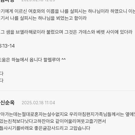
자기에게 이르신 여호와의 이름을 나를 살피시는 하나님이라 하였으니 이
여기서 나를 살피시는 하나님을 뵈었는고 함이라
 그 샘을 브엘라해로이라 불렀으며 그것은 가데스와 베렛 사이에 있더라
:13-14
도움은 하늘에서 옵니다 할렐루야 ^^
다
다
신순옥
2025.02.18 11:04
살아가는데는절대로혼자는살수없지요 우리아침편지가족님들께서는 옆에
있는친척보다낫다고하잔아요 같이어울리며웃고즐기면서
들사시기를바래요 좋은글감사드리고 고맙습니다