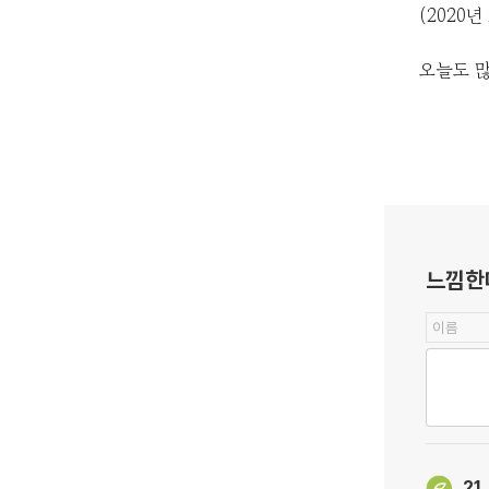
(2020
오늘도 많
느낌한
21.