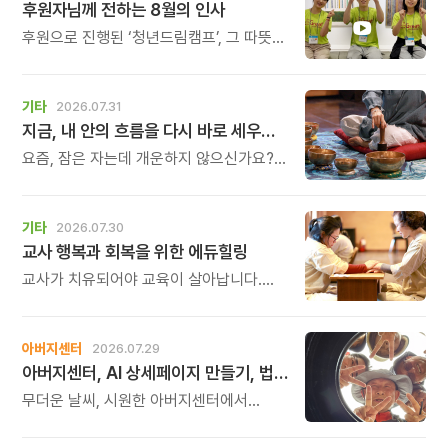
후원자님께 전하는 8월의 인사
후원으로 진행된 ‘청년드림캠프’, 그 따뜻한
기록
기타
2026.07.31
지금, 내 안의 흐름을 다시 바로 세우고 싶다면
요즘, 잠은 자는데 개운하지 않으신가요?
괜히 예민해지고, 사소한 말에도 마음이
흔들리고, 몸보다 먼저 기운이 빠지는 느낌.
쉬어도 회복되지 않는 건 몸이 아니라
기타
2026.07.30
‘에너지의 흐름’이 흐트러졌기 때문입니다.
교사 행복과 회복을 위한 에듀힐링
교사가 치유되어야 교육이 살아납니다.
교사가 행복해야 학생도 행복합니다. 이번
연수는 교육 기술을 배우는 시간이 아니라,
교육의 중심에 있는 나 자신을 돌보고
아버지센터
2026.07.29
회복하는 시간입니다. 누군가를 가르치기
아버지센터, AI 상세페이지 만들기, 법인사용설명서, 사진 일일특강, 숏츠 만들기 등 8월 프로그램 신청하세요
위해 애써온 시간만큼, 이제는 자신을 위한
쉼과 치유의 시간을 선물해 보시기
무더운 날씨, 시원한 아버지센터에서
바랍니다.
지혜롭고 재미있는 여름을 보내 보세요.
지금 등록중인 프로그램들을 소개해