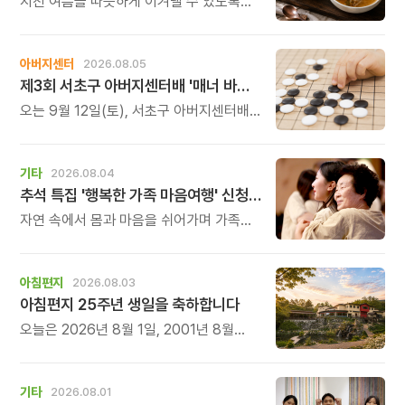
지친 여름을 따뜻하게 이겨낼 수 있도록
정성 가득한 두 가지 보양 한 그릇을
준비했습니다.
아버지센터
2026.08.05
제3회 서초구 아버지센터배 '매너 바둑왕' 대회
오는 9월 12일(토), 서초구 아버지센터배
제3회 \'매너 바둑왕\' 바둑 대회를
개최합니다.
기타
2026.08.04
추석 특집 '행복한 가족 마음여행' 신청 안내
자연 속에서 몸과 마음을 쉬어가며 가족의
소중함을 다시 느껴보는 특별한 시간을
준비해 보세요.
아침편지
2026.08.03
아침편지 25주년 생일을 축하합니다
오늘은 2026년 8월 1일, 2001년 8월
1일에 태어난 아침편지가 어느덧 스물다섯
살, 늠름한 청년이 되었습니다.
기타
2026.08.01