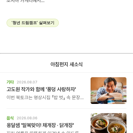
조지아 카케티에서...
'청년 드림캠프' 살펴보기
아침편지 새소식
기타
2026.08.07
고도원 작가와 함께 '풍덩 사랑하자'
이번 북토크는 명상시집 『밥 벗』 속 문장을
작가의 목소리로 직접 만나고, 나의 삶과
관계를 잠시 돌아보는 시간입니다.
음식
2026.08.06
옹달샘 '말복맞이! 채개장 · 닭개장'