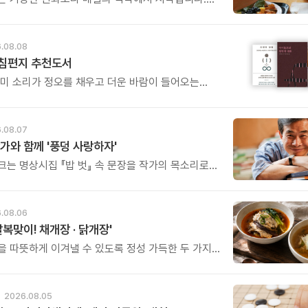
들이 건강을 위해 새로운 방법을 찾지만, 건강한
은 습관에서 시작됩니다. 유퀴즈에서 많은 관심을
호 교수와 함께하는 태초먹거리 황금변 캠프
.08.08
아침편지 추천도서
매미 소리가 정오를 채우고 더운 바람이 들어오는
.
.08.07
가와 함께 '풍덩 사랑하자'
크는 명상시집 『밥 벗』 속 문장을 작가의 목소리로
고, 나의 삶과 관계를 잠시 돌아보는 시간입니다.
.08.06
말복맞이! 채개장 · 닭개장'
을 따뜻하게 이겨낼 수 있도록 정성 가득한 두 가지
그릇을 준비했습니다.
2026.08.05