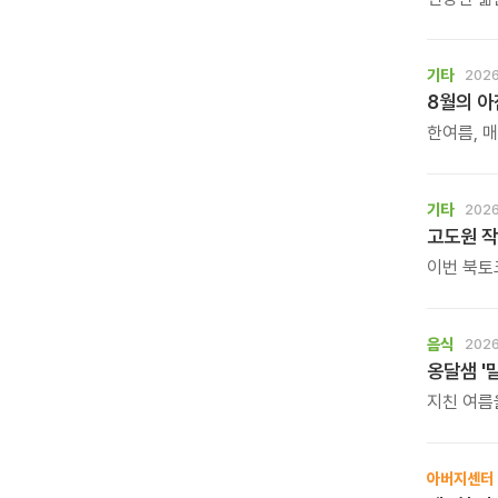
많은 사람
생활은 작
받은 이계
기타
2026
8월의 
한여름, 
계절입니다
기타
2026
고도원 작
이번 북토
직접 만나
음식
2026
옹달샘 '
지친 여름
보양 한 
아버지센터