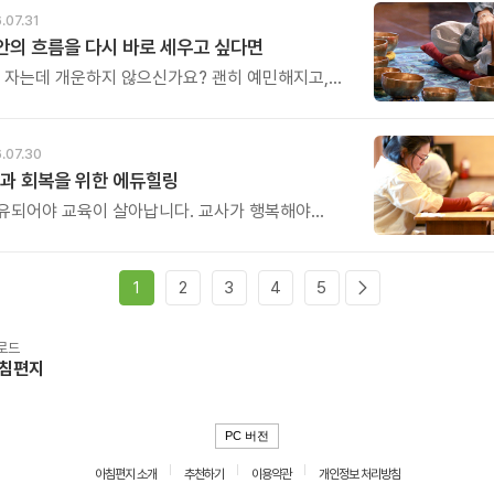
.07.31
 안의 흐름을 다시 바로 세우고 싶다면
은 자는데 개운하지 않으신가요? 괜히 예민해지고,
에도 마음이 흔들리고, 몸보다 먼저 기운이 빠지는
어도 회복되지 않는 건 몸이 아니라 ‘에너지의 흐름’이
 때문입니다.
.07.30
과 회복을 위한 에듀힐링
유되어야 교육이 살아납니다. 교사가 행복해야
복합니다. 이번 연수는 교육 기술을 배우는 시간이
교육의 중심에 있는 나 자신을 돌보고 회복하는
. 누군가를 가르치기 위해 애써온 시간만큼, 이제는
1
2
3
4
5
한 쉼과 치유의 시간을 선물해 보시기 바랍니다.
로드
아침편지
PC 버전
아침편지 소개
추천하기
이용약관
개인정보 처리방침