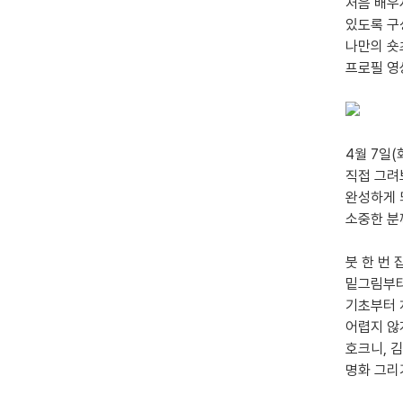
처음 배우
있도록 구
나만의 숏
프로필 영
4월 7일(
직접 그려
완성하게 
소중한 분
붓 한 번
밑그림부터
기초부터 
어렵지 않
호크니, 
명화 그리