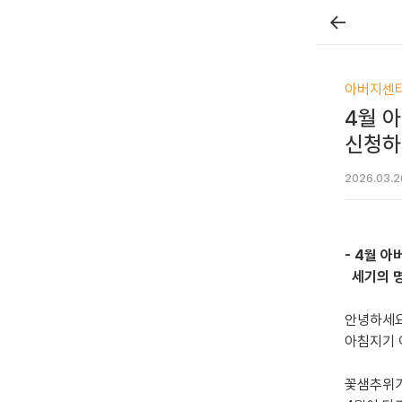
←
아버지센
4월 
신청하
2026.03.2
- 4월 아
세기의 명
안녕하세요
아침지기 
꽃샘추위가