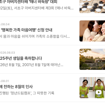
초구 아버지센터배 '매너 바둑왕' 대회
12일(토), 서초구 아버지센터배 제3회 \'매너 바둑왕\'
를 개최합니다.
.08.04
 '행복한 가족 마음여행' 신청 안내
서 몸과 마음을 쉬어가며 가족의 소중함을 다시
특별한 시간을 준비해 보세요.
2026.08.03
25주년 생일을 축하합니다
26년 8월 1일, 2001년 8월 1일에 태어난
 어느덧 스물다섯 살, 늠름한 청년이 되었습니다.
.08.01
 전하는 8월의 인사
진행된 ‘청년드림캠프’, 그 따뜻한 기록