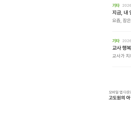
기타
2026
지금, 내
요즘, 잠
사소한 말
느낌. 쉬
흐트러졌기
기타
2026
교사 행복
교사가 치
학생도 행
아니라, 
시간입니다
자신을 위
모바일 앱 다운
고도원의 