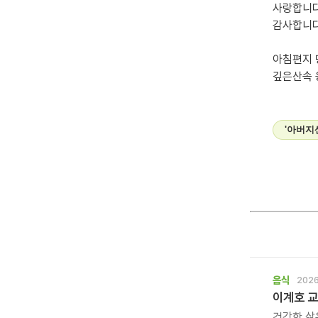
사랑합니다
감사합니다
아침편지
깊은산속 
'아버지
음식
2026
이계호 교
건강한 삶