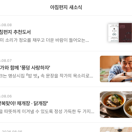
아침편지 새소식
.08.08
아침편지 추천도서
매미 소리가 정오를 채우고 더운 바람이 들어오는
.
.08.07
가와 함께 '풍덩 사랑하자'
크는 명상시집 『밥 벗』 속 문장을 작가의 목소리로
고, 나의 삶과 관계를 잠시 돌아보는 시간입니다.
.08.06
말복맞이! 채개장 · 닭개장'
을 따뜻하게 이겨낼 수 있도록 정성 가득한 두 가지
그릇을 준비했습니다.
2026.08.05