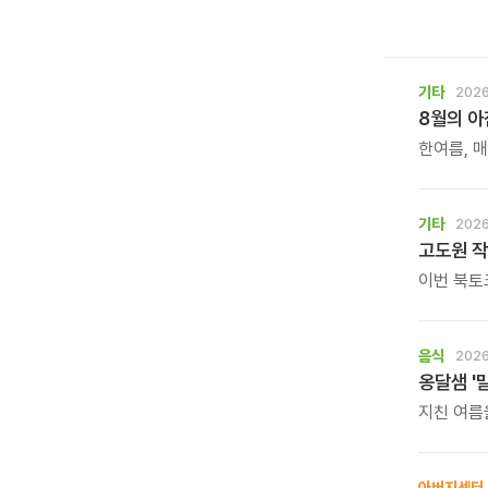
기타
2026
8월의 
한여름, 
계절입니다
기타
2026
고도원 작
이번 북토
직접 만나
음식
2026
옹달샘 '
지친 여름
보양 한 
아버지센터