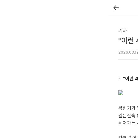
←
기타
"이런
2026.03.1
- "이런 
봄향기가 
깊은산속 
쉬어가는 
자연 속에