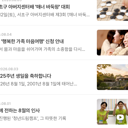
초구 아버지센터배 '매너 바둑왕' 대회
12일(토), 서초구 아버지센터배 제3회 \'매너 바둑왕\'
를 개최합니다.
.08.04
 '행복한 가족 마음여행' 신청 안내
서 몸과 마음을 쉬어가며 가족의 소중함을 다시
특별한 시간을 준비해 보세요.
2026.08.03
25주년 생일을 축하합니다
26년 8월 1일, 2001년 8월 1일에 태어난
 어느덧 스물다섯 살, 늠름한 청년이 되었습니다.
.08.01
 전하는 8월의 인사
진행된 ‘청년드림캠프’, 그 따뜻한 기록