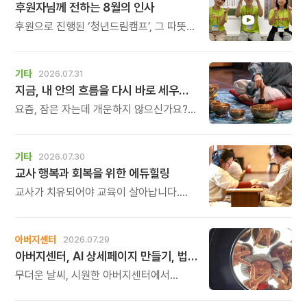
후원자님께 전하는 8월의 인사
후원으로 진행된 ‘청년드림캠프’, 그 따뜻한
기록
기타
2026.07.31
지금, 내 안의 흐름을 다시 바로 세우고 싶다면
요즘, 잠은 자는데 개운하지 않으신가요?
괜히 예민해지고, 사소한 말에도 마음이
흔들리고, 몸보다 먼저 기운이 빠지는 느낌.
쉬어도 회복되지 않는 건 몸이 아니라
기타
2026.07.30
‘에너지의 흐름’이 흐트러졌기 때문입니다.
교사 행복과 회복을 위한 에듀힐링
교사가 치유되어야 교육이 살아납니다.
교사가 행복해야 학생도 행복합니다. 이번
연수는 교육 기술을 배우는 시간이 아니라,
교육의 중심에 있는 나 자신을 돌보고
아버지센터
2026.07.29
회복하는 시간입니다. 누군가를 가르치기
아버지센터, AI 상세페이지 만들기, 법인사용설명서, 사진 일일특강, 숏츠 만들기 등 8월 프로그램 신청하세요
위해 애써온 시간만큼, 이제는 자신을 위한
쉼과 치유의 시간을 선물해 보시기
무더운 날씨, 시원한 아버지센터에서
바랍니다.
지혜롭고 재미있는 여름을 보내 보세요.
지금 등록중인 프로그램들을 소개해