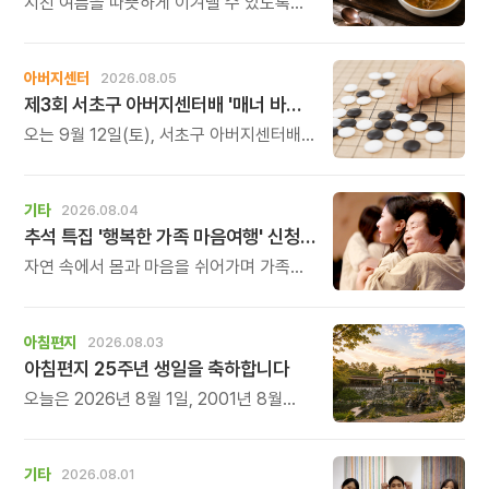
지친 여름을 따뜻하게 이겨낼 수 있도록
정성 가득한 두 가지 보양 한 그릇을
준비했습니다.
아버지센터
2026.08.05
제3회 서초구 아버지센터배 '매너 바둑왕' 대회
오는 9월 12일(토), 서초구 아버지센터배
제3회 \'매너 바둑왕\' 바둑 대회를
개최합니다.
기타
2026.08.04
추석 특집 '행복한 가족 마음여행' 신청 안내
자연 속에서 몸과 마음을 쉬어가며 가족의
소중함을 다시 느껴보는 특별한 시간을
준비해 보세요.
아침편지
2026.08.03
아침편지 25주년 생일을 축하합니다
오늘은 2026년 8월 1일, 2001년 8월
1일에 태어난 아침편지가 어느덧 스물다섯
살, 늠름한 청년이 되었습니다.
기타
2026.08.01