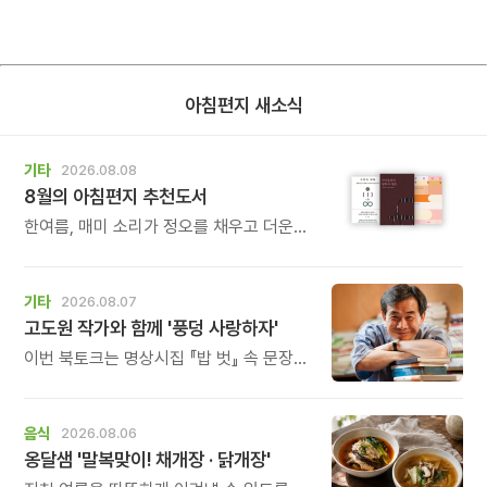
아침편지 새소식
기타
2026.08.08
8월의 아침편지 추천도서
한여름, 매미 소리가 정오를 채우고 더운
바람이 들어오는 계절입니다.
기타
2026.08.07
고도원 작가와 함께 '풍덩 사랑하자'
이번 북토크는 명상시집 『밥 벗』 속 문장을
작가의 목소리로 직접 만나고, 나의 삶과
관계를 잠시 돌아보는 시간입니다.
음식
2026.08.06
옹달샘 '말복맞이! 채개장 · 닭개장'