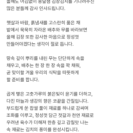
올해도 어김없이 옹달샘 김장김치를 기다려주신
많은 분들께 감사 인사드립니다.
햇살과 바람, 흙냄새를 고스란히 품은 채
밭에서 묵묵히 자라온 배추와 무를 바라보면
올해 김장 또한 감사한 마음으로 정성껏
만들어야겠다는 생각이 절로 듭니다.
땅속 깊이 뿌리를 내린 무는 단단하게 속을
채우고, 배추는 한 장 한 장 속을 꽉 채워,
곧 맞이할 겨울 우리의 식탁을 따뜻하게
할 준비를 합니다.
곱게 빻은 고춧가루의 붉은빛이 윤기를 더하고,
다진 마늘과 생강의 향은 코끝을 간질입니다.
부드럽게 쑨 찹쌀 풀이 재료를 하나로 감싸며
조화를 이루고, 정성껏 담근 젓갈과 천연 재료로
우려낸 육수가 더해져 한층 깊고 감칠맛 나는
속 재료는 김치의 풍미를 완성시킵니다.