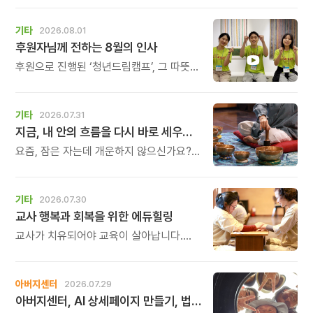
살, 늠름한 청년이 되었습니다.
기타
2026.08.01
후원자님께 전하는 8월의 인사
후원으로 진행된 ‘청년드림캠프’, 그 따뜻한
기록
기타
2026.07.31
지금, 내 안의 흐름을 다시 바로 세우고 싶다면
요즘, 잠은 자는데 개운하지 않으신가요?
괜히 예민해지고, 사소한 말에도 마음이
흔들리고, 몸보다 먼저 기운이 빠지는 느낌.
쉬어도 회복되지 않는 건 몸이 아니라
기타
2026.07.30
‘에너지의 흐름’이 흐트러졌기 때문입니다.
교사 행복과 회복을 위한 에듀힐링
교사가 치유되어야 교육이 살아납니다.
교사가 행복해야 학생도 행복합니다. 이번
연수는 교육 기술을 배우는 시간이 아니라,
교육의 중심에 있는 나 자신을 돌보고
아버지센터
2026.07.29
회복하는 시간입니다. 누군가를 가르치기
아버지센터, AI 상세페이지 만들기, 법인사용설명서, 사진 일일특강, 숏츠 만들기 등 8월 프로그램 신청하세요
위해 애써온 시간만큼, 이제는 자신을 위한