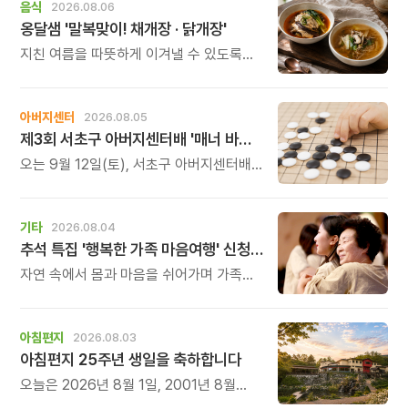
음식
2026.08.06
옹달샘 '말복맞이! 채개장 · 닭개장'
지친 여름을 따뜻하게 이겨낼 수 있도록
정성 가득한 두 가지 보양 한 그릇을
준비했습니다.
아버지센터
2026.08.05
제3회 서초구 아버지센터배 '매너 바둑왕' 대회
오는 9월 12일(토), 서초구 아버지센터배
제3회 \'매너 바둑왕\' 바둑 대회를
개최합니다.
기타
2026.08.04
추석 특집 '행복한 가족 마음여행' 신청 안내
자연 속에서 몸과 마음을 쉬어가며 가족의
소중함을 다시 느껴보는 특별한 시간을
준비해 보세요.
아침편지
2026.08.03
아침편지 25주년 생일을 축하합니다
오늘은 2026년 8월 1일, 2001년 8월
1일에 태어난 아침편지가 어느덧 스물다섯