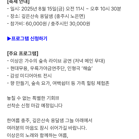
[축제 안내]
- 일시: 2025년 8월 15일(금) 오전 11시 ~ 오후 10시 30분
- 장소: 깊은산속 옹달샘 (충주시 노은면)
- 참가비: 60,000원 / 충주시민 30,000원
▶프로그램 신청하기
[주요 프로그램]
- 이상은 가수의 숲속 라이브 공연 (저녁 메인 무대)
- 현대무용, 우륵가야금연주단, 인형극 ‘해슬’
- 감성 미디어아트 전시
- 향 만들기, 숲속 요가, 여백쉼터 등 가족 힐링 체험존
놓칠 수 없는 특별한 기회!!!
선착순 신청 마감 예정입니다
한여름 충주, 깊은산속 옹달샘 그늘 아래에서
여러분의 마음도 잠시 쉬어가길 바랍니다.
이상은의 노래와 함께하는 여름,