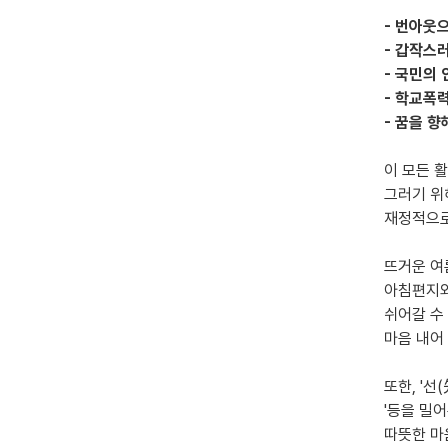
- 번아웃
- 갑작스
- 국민의
- 학교폭
- 꿈을 
이 모든 
그러기 위
재정적으로
뜨거운 여
아침편지와
쉬어갈 수 
마음 내어
또한, '선
'등을 밀
따뜻한 마