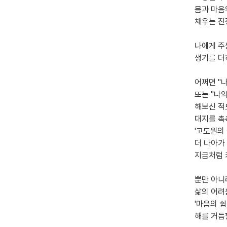
몸과 마음
채우는 진
나에게 주
생기를 더
어쩌면 "
또는 "나
해보신 적
대지를 촉
'고도원의
더 나아가
지금처럼 
뿐만 아니
삶의 어려
'마음의 
해를 거듭