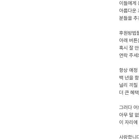
이들에게 
아름다운 
분들을 추
후원방법들
아래 버튼
혹시 잘 
연락 주세
항상 애정
백 년을 
널리 끼칠
더 큰 혜
그러다 어
아무 말 
이 자리에
사랑합니다