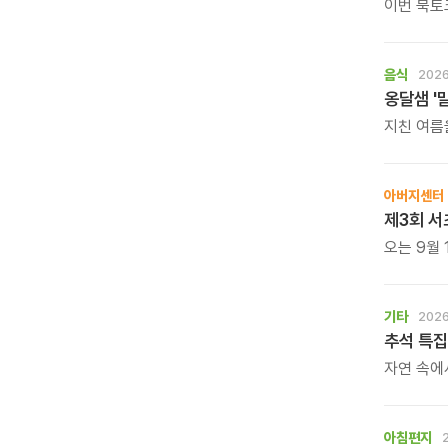
이번 북토
직접 만나
음식
2026
옹달샘 '
지친 여름
보양 한 
아버지센터
제3회 서
오는 9월 
바둑 대회
기타
2026
추석 특집
자연 속에
느껴보는 
아침편지