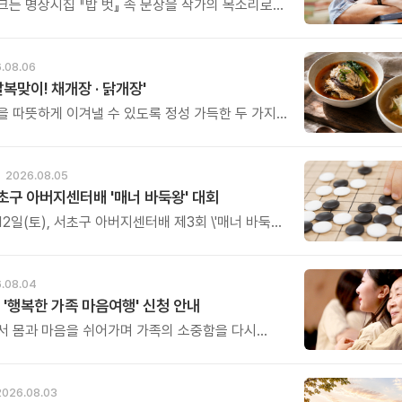
크는 명상시집 『밥 벗』 속 문장을 작가의 목소리로
고, 나의 삶과 관계를 잠시 돌아보는 시간입니다.
.08.06
말복맞이! 채개장 · 닭개장'
을 따뜻하게 이겨낼 수 있도록 정성 가득한 두 가지
그릇을 준비했습니다.
2026.08.05
초구 아버지센터배 '매너 바둑왕' 대회
12일(토), 서초구 아버지센터배 제3회 \'매너 바둑왕\'
를 개최합니다.
.08.04
 '행복한 가족 마음여행' 신청 안내
서 몸과 마음을 쉬어가며 가족의 소중함을 다시
특별한 시간을 준비해 보세요.
2026.08.03