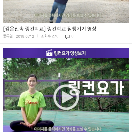
[깊은산속 링컨학교] 링컨학교 짐챙기기 영상
등록일
조회수
276
0
2019.07.12
|
|