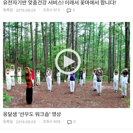
유전자기반 맞춤건강 서비스! 이래서 꽃마에서 합니다!
등록일
조회수
913
0
2019.08.05
|
|
옹달샘 '선무도 워크숍' 영상
등록일
조회수
609
0
2019.08.05
|
|