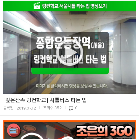
[깊은산속 링컨학교] 셔틀버스 타는 법
등록일
조회수
352
0
2019.07.12
|
|