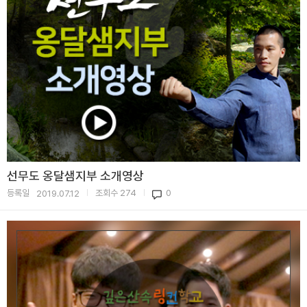
선무도 옹달샘지부 소개영상
등록일
조회수
274
0
2019.07.12
|
|