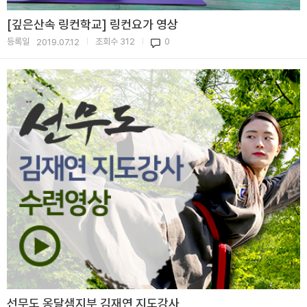
[깊은산속 링컨학교] 링컨요가 영상
등록일
조회수
312
0
2019.07.12
|
|
선무도 옹달샘지부 김재연 지도강사