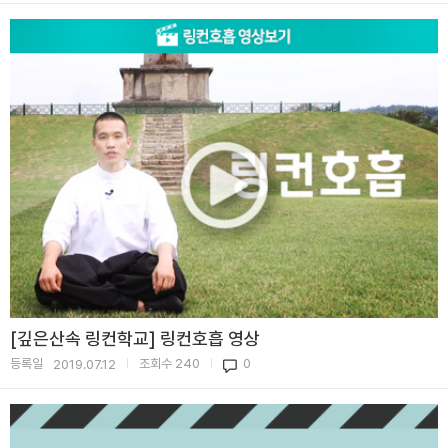
[깊은산속 링컨학교] 링컨호흡 영상
등록일
조회수
240
0
2019.07.12
|
|