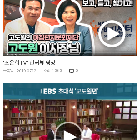
'조은희TV' 인터뷰 영상
등록일
조회수
363
0
2019.07.12
|
|