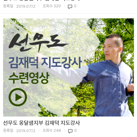
등록일
조회수
320
0
2019.07.12
|
|
선무도 옹달샘지부 김재덕 지도강사
등록일
조회수
246
0
2019.07.12
|
|