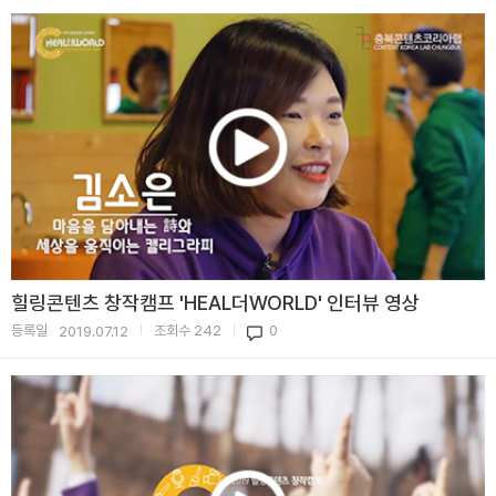
힐링콘텐츠 창작캠프 'HEAL더WORLD' 인터뷰 영상
등록일
조회수
242
0
2019.07.12
|
|