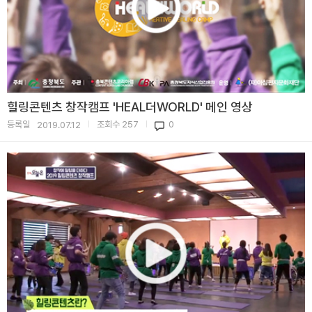
힐링콘텐츠 창작캠프 'HEAL더WORLD' 메인 영상
등록일
조회수
257
0
2019.07.12
|
|