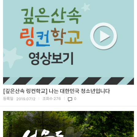
[깊은산속 링컨학교] 나는 대한민국 청소년입니다
등록일
조회수
276
0
2019.07.12
|
|