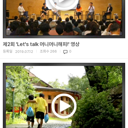
제2회 'Let's talk 머니머니해피!' 영상
등록일
조회수
266
0
2019.07.12
|
|