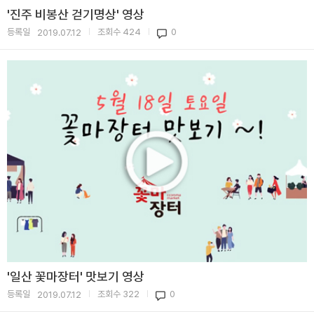
'진주 비봉산 걷기명상' 영상
등록일
조회수
424
0
2019.07.12
|
|
'일산 꽃마장터' 맛보기 영상
등록일
조회수
322
0
2019.07.12
|
|