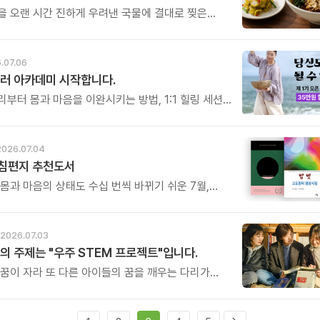
을 오랜 시간 진하게 우려낸 국물에 결대로 찢은
가슴살, 시원한 풍미를 더하는 대파와 숙주, 부드러운
느타리버섯까지. 좋은 재료를 아낌없이 담아 시간과
여 끓여낸 닭개장입니다.
.07.06
러 아카데미 시작합니다.
부터 몸과 마음을 이완시키는 방법, 1:1 힐링 세션,
 진행법까지. 누군가에게 진정한 휴식과 위로를 전할
힐러의 역량을 체계적으로 배우게 됩니다.
2026.07.04
아침편지 추천도서
 몸과 마음의 상태도 수십 번씩 바뀌기 쉬운 7월,
추천도서와 함께 긍정의 에너지 채우는 시간 되시길
.
2026.07.03
의 주제는 "우주 STEM 프로젝트"입니다.
 꿈이 자라 또 다른 아이들의 꿈을 깨우는 다리가
. 그것이 이번 캠프가 가진 가장 특별한 의미입니다.