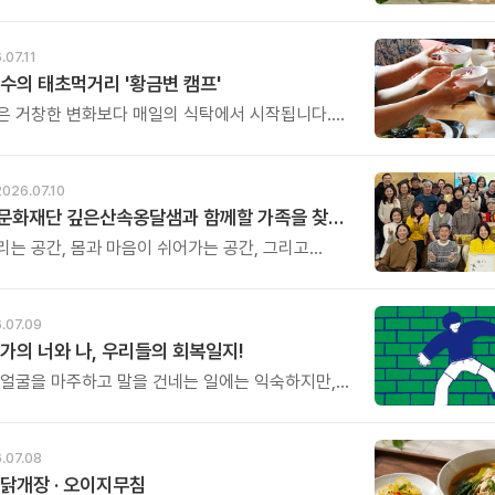
리도 놓치고 살아갈 때가 많습니다.
어야 하는데...\' 생각만 하다가 다시 일상으로
날들이 반복되곤 하지요. 하루명상은 멀리 떠나는
.07.11
거창한 결심도 필요하지 않습니다.
수의 태초먹거리 '황금변 캠프'
은 거창한 변화보다 매일의 식탁에서 시작됩니다.
들이 건강을 위해 새로운 방법을 찾지만, 건강한
은 습관에서 시작됩니다. 유퀴즈에서 많은 관심을
호 교수와 함께하는 태초먹거리 황금변 캠프
2026.07.10
아침편지문화재단 깊은산속옹달샘과 함께할 가족을 찾습니다.
리는 공간, 몸과 마음이 쉬어가는 공간, 그리고
인생에 따뜻한 변화를 만들어가는 공간.
달샘에서 함께 성장하며 오래 걸어갈 새로운 가족을
.
.07.09
가의 너와 나, 우리들의 회복일지!
 얼굴을 마주하고 말을 건네는 일에는 익숙하지만,
을 맞대고 서로를 버텨주는 일에는 서툽니다. 무르르
책「너와 등을 맞대면」은 \'마주 보는 관계\'를 넘어
대는 관계\'의 힘을 이야기합니다.
.07.08
닭개장 · 오이지무침