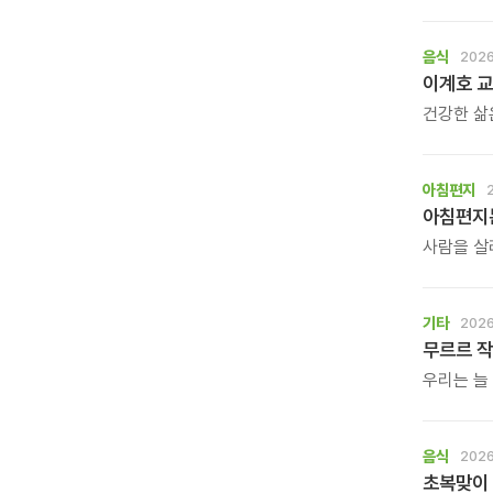
작은 목소
\'조금 쉬
돌아가는 
음식
2026
여행도, 
이계호 교
건강한 삶
많은 사람
생활은 작
받은 이계
아침편지
사람을 살
누군가의 
깊은산속옹
기다립니다
기타
2026
무르르 작
우리는 늘
가만히 등
작가의 그림
\'등을 맞
음식
2026
초복맞이 