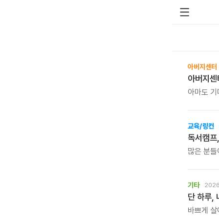
아버지센터
아마도 기다려 
아버지센터의 시즌 베
알려드립니
교육/링컨
독서캠프,
많은 분들
주고 계십
하지만 이
기타
2026
단 하루,
바쁘게 살