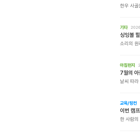
한우 사골
담백한 닭
고사리와 
정성을 들
기타
2026
싱잉볼 힐
소리의 원리
그룹 명상
수 있는 
아침편지
7월의 
날씨 따라
아침편지 
바랍니다
교육/링컨
이번 캠프
한 사람의
되는 시간