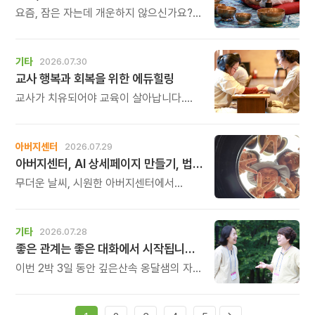
요즘, 잠은 자는데 개운하지 않으신가요?
괜히 예민해지고, 사소한 말에도 마음이
흔들리고, 몸보다 먼저 기운이 빠지는 느낌.
쉬어도 회복되지 않는 건 몸이 아니라
기타
2026.07.30
‘에너지의 흐름’이 흐트러졌기 때문입니다.
교사 행복과 회복을 위한 에듀힐링
교사가 치유되어야 교육이 살아납니다.
교사가 행복해야 학생도 행복합니다. 이번
연수는 교육 기술을 배우는 시간이 아니라,
교육의 중심에 있는 나 자신을 돌보고
아버지센터
2026.07.29
회복하는 시간입니다. 누군가를 가르치기
아버지센터, AI 상세페이지 만들기, 법인사용설명서, 사진 일일특강, 숏츠 만들기 등 8월 프로그램 신청하세요
위해 애써온 시간만큼, 이제는 자신을 위한
쉼과 치유의 시간을 선물해 보시기
무더운 날씨, 시원한 아버지센터에서
바랍니다.
지혜롭고 재미있는 여름을 보내 보세요.
지금 등록중인 프로그램들을 소개해
드립니다.
기타
2026.07.28
좋은 관계는 좋은 대화에서 시작됩니다 비폭력대화(NVC) 2박 3일 워크숍
이번 2박 3일 동안 깊은산속 옹달샘의 자연
속에서 몸의 긴장을 풀고, 호흡을 고르며,
나 자신과 깊이 연결되는 시간을 갖습니다.
그리고 비폭력대화의 원리를 통해