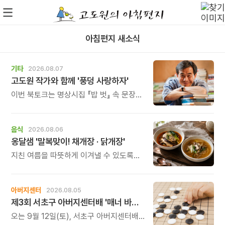
아침편지 새소식
기타
2026.08.07
고도원 작가와 함께 '풍덩 사랑하자'
이번 북토크는 명상시집 『밥 벗』 속 문장을
작가의 목소리로 직접 만나고, 나의 삶과
관계를 잠시 돌아보는 시간입니다.
음식
2026.08.06
옹달샘 '말복맞이! 채개장 · 닭개장'
지친 여름을 따뜻하게 이겨낼 수 있도록
정성 가득한 두 가지 보양 한 그릇을
준비했습니다.
아버지센터
2026.08.05
제3회 서초구 아버지센터배 '매너 바둑왕' 대회
오는 9월 12일(토), 서초구 아버지센터배