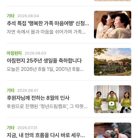
제3회 \'매너 바둑왕\' 바둑 대회를
개최합니다.
기타
2026.08.04
추석 특집 '행복한 가족 마음여행' 신청 안내
자연 속에서 몸과 마음을 쉬어가며 가족의
소중함을 다시 느껴보는 특별한 시간을
준비해 보세요.
아침편지
2026.08.03
아침편지 25주년 생일을 축하합니다
오늘은 2026년 8월 1일, 2001년 8월
1일에 태어난 아침편지가 어느덧 스물다섯
살, 늠름한 청년이 되었습니다.
기타
2026.08.01
후원자님께 전하는 8월의 인사
후원으로 진행된 ‘청년드림캠프’, 그 따뜻한
기록
기타
2026.07.31
지금, 내 안의 흐름을 다시 바로 세우고 싶다면