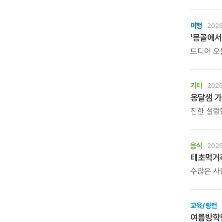
그리고 다
자라납니다
배우고, 
여행
2026
'몽골에서
드디어 오
말타기 20
호연지기\
기타
2026
옹달샘 가
진한 설렁
마지막으로
음식
2026
태초먹거
수많은 사
이계호 교
준비했습니
교육/링컨
여름방학