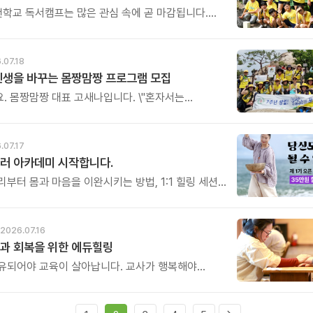
링컨학교 독서캠프는 많은 관심 속에 곧 마감됩니다.
 놓치셨다면, 8월 비전&리더십캠프에서 자신의
성을 발견하는 특별한 시간을 만나보시기 바랍니다.
.07.18
인생을 바꾸는 몸짱맘짱 프로그램 모집
. 몸짱맘짱 대표 고새나입니다. \"혼자서는
 함께라면 꾸준한 기적이 일어납니다.\" 몸짱맘짱은
아닌 인생을 바꾸는 리추얼 공동체입니다.
 여정은 혼자 걷는 길이 아닙니다.
.07.17
, 끝까지 갈 수 있습니다.
러 아카데미 시작합니다.
부터 몸과 마음을 이완시키는 방법, 1:1 힐링 세션,
 진행법까지. 누군가에게 진정한 휴식과 위로를 전할
힐러의 역량을 체계적으로 배우게 됩니다.
2026.07.16
과 회복을 위한 에듀힐링
유되어야 교육이 살아납니다. 교사가 행복해야
복합니다. 이번 연수는 교육 기술을 배우는 시간이
교육의 중심에 있는 나 자신을 돌보고 회복하는
. 누군가를 가르치기 위해 애써온 시간만큼, 이제는