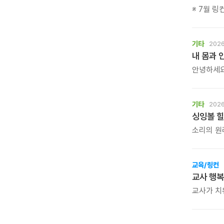
※ 7월 
독서캠프를
꿈과 가능
기타
2026
내 몸과 
안녕하세요
작심삼일,
단순한 홈트가 
몸짱맘짱의
기타
2026
같이 걸으면
싱잉볼 힐
소리의 원리
그룹 명상
수 있는 
교육/링컨
교사 행복
교사가 치
학생도 행
아니라, 
시간입니다