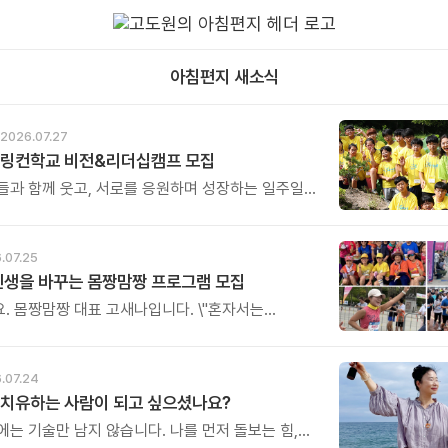
아침편지 새소식
2026.07.27
 링컨학교 비전&리더십캠프 모집
들과 함께 웃고, 서로를 응원하며 성장하는 일주일은
기억에 남을 인생의 소중한 전환점이 될 것입니다.
우리 아이에게 가장 의미 있는 방학 선물을 전해보시기
.07.25
인생을 바꾸는 몸짱맘짱 프로그램 모집
. 몸짱맘짱 대표 고새나입니다. \"혼자서는
 함께라면 꾸준한 기적이 일어납니다.\" 몸짱맘짱은
아닌 인생을 바꾸는 리추얼 공동체입니다.
 여정은 혼자 걷는 길이 아닙니다.
.07.24
, 끝까지 갈 수 있습니다.
 치유하는 사람이 되고 싶으셨나요?
에는 기술만 남지 않습니다. 나를 먼저 돌보는 힘,