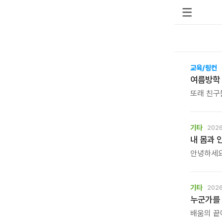
교육/링컨
여름방학
또래 친구
오래도록 
올여름, 
바랍니다.
기타
2026
내 몸과 
안녕하세요
작심삼일,
단순한 홈트가 
몸짱맘짱의
기타
2026
같이 걸으면
누군가를
배움의 끝