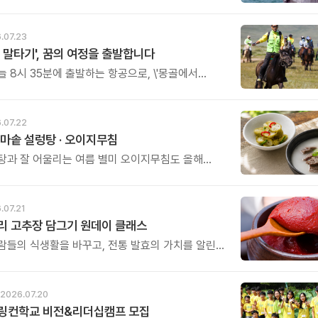
른 사람의 삶에도 평안을 전할 수 있는 능력이 함께
. 숲의 고요함 속에서 싱잉볼이 들려주는 울림을
그 울림을 세상에 전하는 사람이 되어보세요.
.07.23
 말타기', 꿈의 여정을 출발합니다
늘 8시 35분에 출발하는 항공으로, \'몽골에서
26\'팀 54명이 9박 10일의 일정으로 \'꿈과
'를 품고 대장정 길에 오릅니다.
.07.22
마솥 설렁탕 · 오이지무침
탕과 잘 어울리는 여름 별미 오이지무침도 올해
 준비했습니다.
.07.21
리 고추장 담그기 원데이 클래스
람들의 식생활을 바꾸고, 전통 발효의 가치를 알린
수님의 건강 철학을 직접 체험해보는 특별한 하루를
다.
2026.07.20
링컨학교 비전&리더십캠프 모집