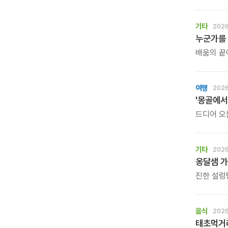
작심삼일,
단순한 홈트가 
몸짱맘짱의
기타
2026
같이 걸으면
누군가를
배움의 끝
그리고 다
자라납니다
배우고, 
여행
2026
'몽골에서
드디어 오
말타기 20
호연지기\
기타
2026
옹달샘 가
진한 설렁
마지막으로
음식
2026
태초먹거