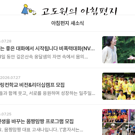
아침편지 새소식
.07.28
좋은 관계는 좋은 대화에서 시작됩니다 비폭력대화(NVC) 2박 3일 워크숍
 3일 동안 깊은산속 옹달샘의 자연 속에서 몸의
고, 호흡을 고르며, 나 자신과 깊이 연결되는 시간을
 그리고 비폭력대화의 원리를 통해 가족과의 대화,
화, 부모와 자녀의 대화, 직장과 공동체에서의 대화를
2026.07.27
선으로 바라보게 됩니다. 한 사람의 말이 바뀌면
 링컨학교 비전&리더십캠프 모집
라지고, 대화가 달라지면 관계가 달라집니다.
들과 함께 웃고, 서로를 응원하며 성장하는 일주일은
기억에 남을 인생의 소중한 전환점이 될 것입니다.
우리 아이에게 가장 의미 있는 방학 선물을 전해보시기
.07.25
인생을 바꾸는 몸짱맘짱 프로그램 모집
. 몸짱맘짱 대표 고새나입니다. \"혼자서는