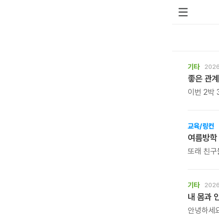
기타
2026
이번 2박
긴장을 풀
갖습니다.
부부의 대
교육/링컨
새로운 시
여름방학
대화가 달
또래 친구
오래도록 
올여름, 
바랍니다.
기타
2026
내 몸과 
안녕하세요