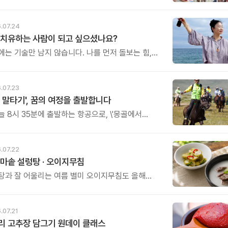
 함께라면 꾸준한 기적이 일어납니다.\" 몸짱맘짱은
아닌 인생을 바꾸는 리추얼 공동체입니다.
 여정은 혼자 걷는 길이 아닙니다.
.07.24
, 끝까지 갈 수 있습니다.
 치유하는 사람이 되고 싶으셨나요?
에는 기술만 남지 않습니다. 나를 먼저 돌보는 힘,
른 사람의 삶에도 평안을 전할 수 있는 능력이 함께
. 숲의 고요함 속에서 싱잉볼이 들려주는 울림을
그 울림을 세상에 전하는 사람이 되어보세요.
.07.23
 말타기', 꿈의 여정을 출발합니다
늘 8시 35분에 출발하는 항공으로, \'몽골에서
26\'팀 54명이 9박 10일의 일정으로 \'꿈과
'를 품고 대장정 길에 오릅니다.
.07.22
마솥 설렁탕 · 오이지무침
탕과 잘 어울리는 여름 별미 오이지무침도 올해
 준비했습니다.
.07.21
리 고추장 담그기 원데이 클래스