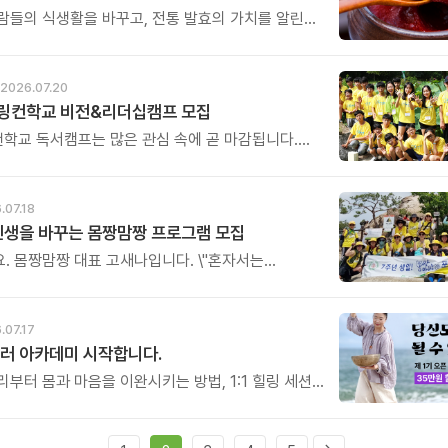
람들의 식생활을 바꾸고, 전통 발효의 가치를 알린
수님의 건강 철학을 직접 체험해보는 특별한 하루를
다.
2026.07.20
링컨학교 비전&리더십캠프 모집
링컨학교 독서캠프는 많은 관심 속에 곧 마감됩니다.
 놓치셨다면, 8월 비전&리더십캠프에서 자신의
성을 발견하는 특별한 시간을 만나보시기 바랍니다.
.07.18
인생을 바꾸는 몸짱맘짱 프로그램 모집
. 몸짱맘짱 대표 고새나입니다. \"혼자서는
 함께라면 꾸준한 기적이 일어납니다.\" 몸짱맘짱은
아닌 인생을 바꾸는 리추얼 공동체입니다.
 여정은 혼자 걷는 길이 아닙니다.
.07.17
, 끝까지 갈 수 있습니다.
러 아카데미 시작합니다.
부터 몸과 마음을 이완시키는 방법, 1:1 힐링 세션,
 진행법까지. 누군가에게 진정한 휴식과 위로를 전할
힐러의 역량을 체계적으로 배우게 됩니다.