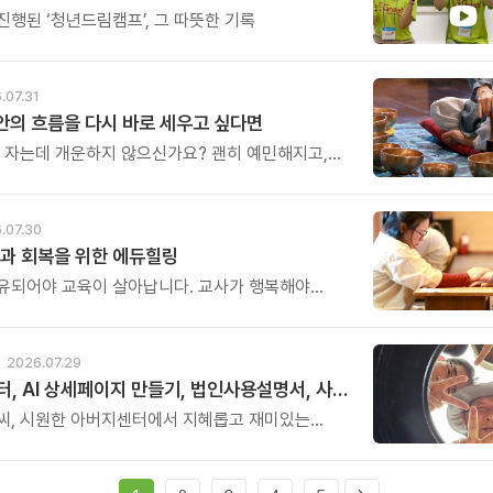
진행된 ‘청년드림캠프’, 그 따뜻한 기록
.07.31
 안의 흐름을 다시 바로 세우고 싶다면
은 자는데 개운하지 않으신가요? 괜히 예민해지고,
에도 마음이 흔들리고, 몸보다 먼저 기운이 빠지는
어도 회복되지 않는 건 몸이 아니라 ‘에너지의 흐름’이
 때문입니다.
.07.30
과 회복을 위한 에듀힐링
유되어야 교육이 살아납니다. 교사가 행복해야
복합니다. 이번 연수는 교육 기술을 배우는 시간이
교육의 중심에 있는 나 자신을 돌보고 회복하는
. 누군가를 가르치기 위해 애써온 시간만큼, 이제는
2026.07.29
한 쉼과 치유의 시간을 선물해 보시기 바랍니다.
아버지센터, AI 상세페이지 만들기, 법인사용설명서, 사진 일일특강, 숏츠 만들기 등 8월 프로그램 신청하세요
씨, 시원한 아버지센터에서 지혜롭고 재미있는
내 보세요. 지금 등록중인 프로그램들을 소개해