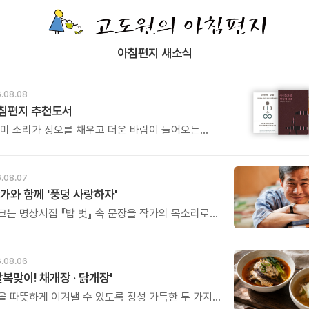
아침편지 새소식
.08.08
아침편지 추천도서
매미 소리가 정오를 채우고 더운 바람이 들어오는
.
.08.07
가와 함께 '풍덩 사랑하자'
크는 명상시집 『밥 벗』 속 문장을 작가의 목소리로
고, 나의 삶과 관계를 잠시 돌아보는 시간입니다.
.08.06
말복맞이! 채개장 · 닭개장'
을 따뜻하게 이겨낼 수 있도록 정성 가득한 두 가지