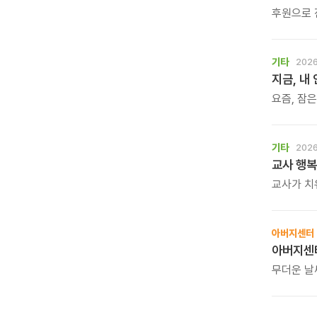
후원으로 
기타
2026
지금, 내
요즘, 잠
사소한 말
느낌. 쉬
흐트러졌기
기타
2026
교사 행복
교사가 치
학생도 행
아니라, 
시간입니다
아버지센터
자신을 위
무더운 날
여름을 보
드립니다.