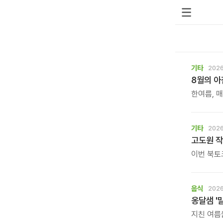
기타
2026
8월의 
한여름, 
계절입니다
기타
2026
고도원 작
이번 북토
직접 만나
음식
2026
옹달샘 '
지친 여름