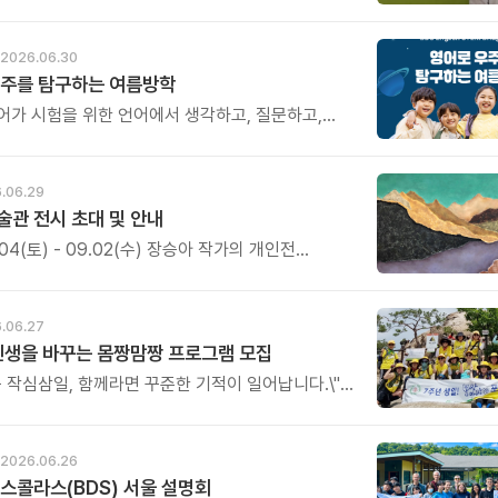
 진심이 담긴 소중한 이야기이니, 시간 되실 때 꼭 한
 보세요. 후원의 의미와 따뜻한 마음을 함께 느껴보실
다.
2026.06.30
우주를 탐구하는 여름방학
어가 시험을 위한 언어에서 생각하고, 질문하고,
언어로 자라나는 시간.
.06.29
관 전시 초대 및 안내
7.04(토) - 09.02(수) 장승아 작가의 개인전
\'가 열립니다. 이번 전시는 자연 속 문화공간인
달샘의 장소성과 맞물려, 숲과 나무를 매개로 한
를 선보이며, \'사이사이\'는 보이는 풍경과 보이지
.06.27
, 떠남과 머묾, 고요와 흔들림 사이에 존재하는
인생을 바꾸는 몸짱맘짱 프로그램 모집
룹니다.
는 작심삼일, 함께라면 꾸준한 기적이 일어납니다.\"
 단순한 홈트가 아닌 인생을 바꾸는 리추얼
다.
2026.06.26
스콜라스(BDS) 서울 설명회