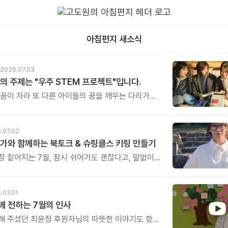
아침편지 새소식
2026.07.03
의 주제는 "우주 STEM 프로젝트"입니다.
 꿈이 자라 또 다른 아이들의 꿈을 깨우는 다리가
. 그것이 이번 캠프가 가진 가장 특별한 의미입니다.
.07.02
가와 함께하는 북토크 & 슈링클스 키링 만들기
장 짙어지는 7월, 잠시 쉬어가도 괜찮다고, 말없이
주는 한 권의 그림책과 함께 여러분을 초대합니다.
난 뒤에는 그 따뜻한 기억을 오래 간직할 수 있도록
키링 만들기 체험도 함께 진행됩니다. 아이부터
.07.01
누구나 쉽고 즐겁게 참여할 수 있는 체험으로,
 전하는 7월의 인사
따뜻한 여운을 일상 속에서도 오래 간직하실 수
해 주셨던 최윤정 후원자님의 따뜻한 이야기도 함께