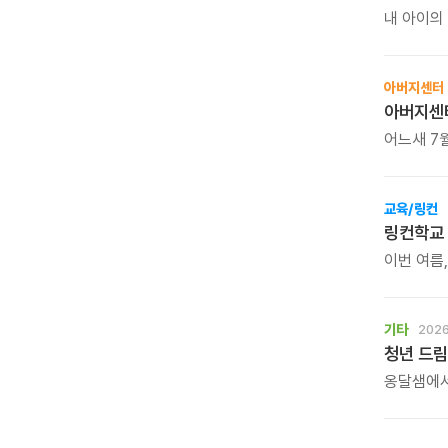
내 아이의
계신다면,
아버지센터
아버지센터
어느새 7
새로운 마
시작하는 
교육/링컨
링컨학교 
이번 여름,
선물해보세
아이의 인
기타
2026
청년 드림
옹달샘에서
옹달샘의 
그리고 자
삶의 중심