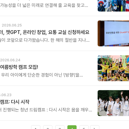
 가능성을 더 넓은 미래로 연결해 줄 교육을 찾고
 이번 서울 설명회가 뜻깊은 시간이 될 것입니다.
2026.06.25
, 챗GPT, 온라인 창업, 요통 교실 신청하세요
월이 코앞으로 다가왔습니다. 한 해의 절반을 지나며,
음으로 배움을 시작해보시기 좋은 때입니다. 7월에
아버지센터의 주요 프로그램을 소개해 드립니다.
2026.06.24
여름방학 캠프 모집!
 우리 아이에게 단순한 경험이 아닌 \'방향\'을
요. 한 번 지나가면 다시 오지 않는 여름방학,
생에서 가장 중요한 시기를 놓치지 마세요.
.06.23
캠프: 다시 시작
 진행되는 청년 드림캠프 : 다시 시작은 몸을 깨우는
명상과 힐링 프로그램, 자신을 돌아보는 성찰의 시간,
신의 꿈과 삶을 말하는 2분 스피치를 통해 흔들리던
을 다시 세우며 자신의 꿈을 향해 다시 시작할 용기를