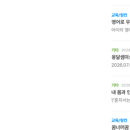
전합니다.
번 시청해
수 있습니
교육/링컨
영어로 
아이의 영
탐구하는 
기타
2026
옹달샘미술
2026.0
\'사이사이
깊은산속옹
회화 세계
기타
2026
않는 기억
내 몸과 
감각을 다
\"혼자서
몸짱맘짱은
공동체입니
교육/링컨
꿈너머꿈 