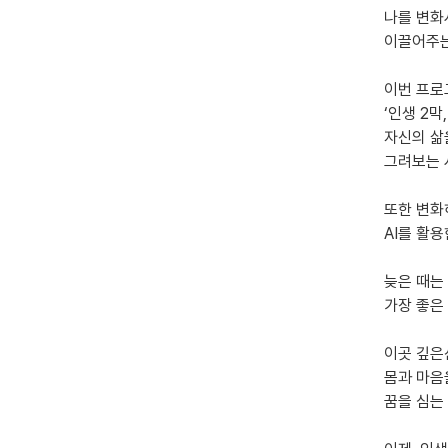
나를 변화
이끌어주는
이번 프로
‘인생 2막
자신의 삶
그려보는 
또한 변화
AI를 활
늦은 때는
가장 좋은
이곳 깊
몸과 마음
꿈을 심는