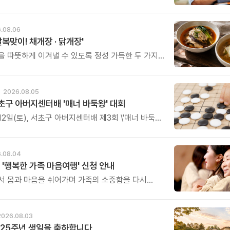
고, 나의 삶과 관계를 잠시 돌아보는 시간입니다.
.08.06
말복맞이! 채개장 · 닭개장'
을 따뜻하게 이겨낼 수 있도록 정성 가득한 두 가지
그릇을 준비했습니다.
2026.08.05
초구 아버지센터배 '매너 바둑왕' 대회
12일(토), 서초구 아버지센터배 제3회 \'매너 바둑왕\'
를 개최합니다.
.08.04
 '행복한 가족 마음여행' 신청 안내
서 몸과 마음을 쉬어가며 가족의 소중함을 다시
특별한 시간을 준비해 보세요.
2026.08.03
25주년 생일을 축하합니다