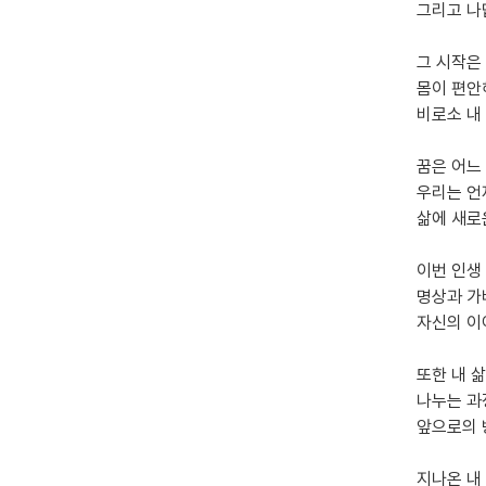
그리고 나
그 시작은
몸이 편안
비로소 내
꿈은 어느
우리는 언
삶에 새로
이번 인생
명상과 가
자신의 이
또한 내 삶
나누는 과
앞으로의 
지나온 내