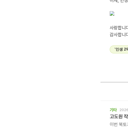
이제, 인
사랑합니다
감사합니다
'인생 
기타
2026
고도원 작
이번 북토