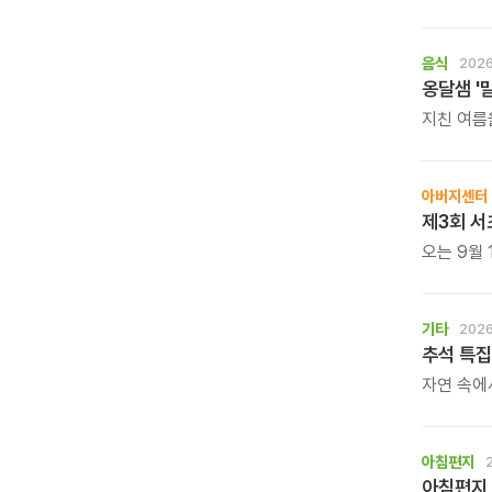
직접 만나
음식
2026
옹달샘 '
지친 여름
보양 한 
아버지센터
제3회 서
오는 9월 
바둑 대회
기타
2026
추석 특집
자연 속에
느껴보는 
아침편지
아침편지 