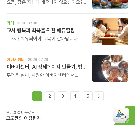
요즘, 잠은 자는데 개운하지 않으신가요?
괜히 예민해지고, 사소한 말에도 마음이
흔들리고, 몸보다 먼저 기운이 빠지는 느낌.
쉬어도 회복되지 않는 건 몸이 아니라
기타
2026.07.30
‘에너지의 흐름’이 흐트러졌기 때문입니다.
교사 행복과 회복을 위한 에듀힐링
교사가 치유되어야 교육이 살아납니다.
교사가 행복해야 학생도 행복합니다. 이번
연수는 교육 기술을 배우는 시간이 아니라,
교육의 중심에 있는 나 자신을 돌보고
아버지센터
2026.07.29
회복하는 시간입니다. 누군가를 가르치기
아버지센터, AI 상세페이지 만들기, 법인사용설명서, 사진 일일특강, 숏츠 만들기 등 8월 프로그램 신청하세요
위해 애써온 시간만큼, 이제는 자신을 위한
쉼과 치유의 시간을 선물해 보시기
무더운 날씨, 시원한 아버지센터에서
바랍니다.
지혜롭고 재미있는 여름을 보내 보세요.
지금 등록중인 프로그램들을 소개해
드립니다.
1
2
3
4
5
모바일 앱 다운로드
고도원의 아침편지