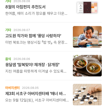
기타
2026.08.08
8월의 아침편지 추천도서
한여름, 매미 소리가 정오를 채우고 더운
바람이 들어오는 계절입니다.
기타
2026.08.07
고도원 작가와 함께 '풍덩 사랑하자'
이번 북토크는 명상시집 『밥 벗』 속 문장을
작가의 목소리로 직접 만나고, 나의 삶과
관계를 잠시 돌아보는 시간입니다.
음식
2026.08.06
옹달샘 '말복맞이! 채개장 · 닭개장'
지친 여름을 따뜻하게 이겨낼 수 있도록
정성 가득한 두 가지 보양 한 그릇을
준비했습니다.
아버지센터
2026.08.05
제3회 서초구 아버지센터배 '매너 바둑왕' 대회
오는 9월 12일(토), 서초구 아버지센터배
제3회 \'매너 바둑왕\' 바둑 대회를