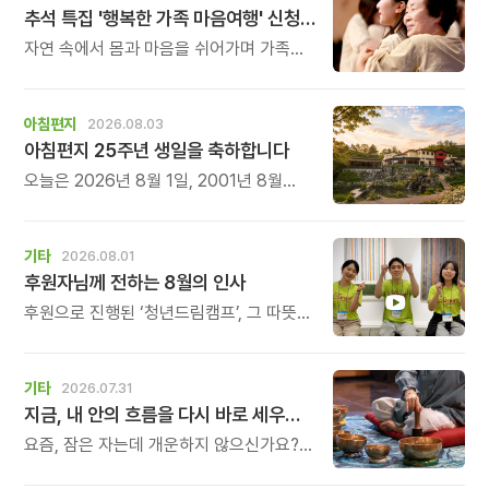
추석 특집 '행복한 가족 마음여행' 신청 안내
자연 속에서 몸과 마음을 쉬어가며 가족의
소중함을 다시 느껴보는 특별한 시간을
준비해 보세요.
아침편지
2026.08.03
아침편지 25주년 생일을 축하합니다
오늘은 2026년 8월 1일, 2001년 8월
1일에 태어난 아침편지가 어느덧 스물다섯
살, 늠름한 청년이 되었습니다.
기타
2026.08.01
후원자님께 전하는 8월의 인사
후원으로 진행된 ‘청년드림캠프’, 그 따뜻한
기록
기타
2026.07.31
지금, 내 안의 흐름을 다시 바로 세우고 싶다면
요즘, 잠은 자는데 개운하지 않으신가요?
괜히 예민해지고, 사소한 말에도 마음이
흔들리고, 몸보다 먼저 기운이 빠지는 느낌.