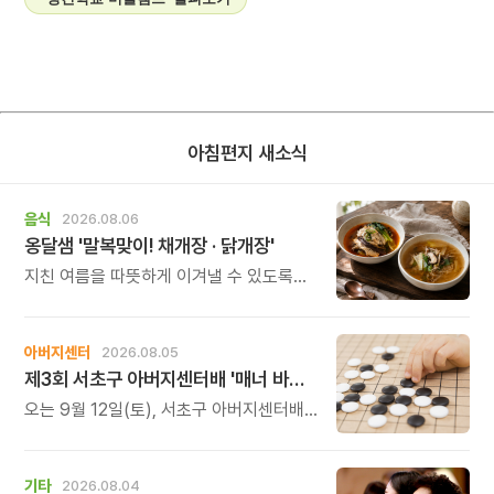
아침편지 새소식
음식
2026.08.06
옹달샘 '말복맞이! 채개장 · 닭개장'
지친 여름을 따뜻하게 이겨낼 수 있도록
정성 가득한 두 가지 보양 한 그릇을
준비했습니다.
아버지센터
2026.08.05
제3회 서초구 아버지센터배 '매너 바둑왕' 대회
오는 9월 12일(토), 서초구 아버지센터배
제3회 \'매너 바둑왕\' 바둑 대회를
개최합니다.
기타
2026.08.04