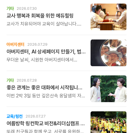
쉬어도 회복되지 않는 건 몸이 아니라
기타
2026.07.30
‘에너지의 흐름’이 흐트러졌기 때문입니다.
교사 행복과 회복을 위한 에듀힐링
교사가 치유되어야 교육이 살아납니다.
교사가 행복해야 학생도 행복합니다. 이번
연수는 교육 기술을 배우는 시간이 아니라,
교육의 중심에 있는 나 자신을 돌보고
아버지센터
2026.07.29
회복하는 시간입니다. 누군가를 가르치기
아버지센터, AI 상세페이지 만들기, 법인사용설명서, 사진 일일특강, 숏츠 만들기 등 8월 프로그램 신청하세요
위해 애써온 시간만큼, 이제는 자신을 위한
쉼과 치유의 시간을 선물해 보시기
무더운 날씨, 시원한 아버지센터에서
바랍니다.
지혜롭고 재미있는 여름을 보내 보세요.
지금 등록중인 프로그램들을 소개해
드립니다.
기타
2026.07.28
좋은 관계는 좋은 대화에서 시작됩니다 비폭력대화(NVC) 2박 3일 워크숍
이번 2박 3일 동안 깊은산속 옹달샘의 자연
속에서 몸의 긴장을 풀고, 호흡을 고르며,
나 자신과 깊이 연결되는 시간을 갖습니다.
그리고 비폭력대화의 원리를 통해
교육/링컨
2026.07.27
가족과의 대화, 부부의 대화, 부모와 자녀의
여름방학 링컨학교 비전&리더십캠프 모집
대화, 직장과 공동체에서의 대화를 새로운
시선으로 바라보게 됩니다. 한 사람의 말이
또래 친구들과 함께 웃고, 서로를 응원하며