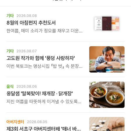
기타
2026.08.08
8월의 아침편지 추천도서
한여름, 매미 소리가 정오를 채우고 더운
바람이 들어오는 계절입니다.
기타
2026.08.07
고도원 작가와 함께 '풍덩 사랑하자'
이번 북토크는 명상시집 『밥 벗』 속 문장을
작가의 목소리로 직접 만나고, 나의 삶과
관계를 잠시 돌아보는 시간입니다.
음식
2026.08.06
옹달샘 '말복맞이! 채개장 · 닭개장'
지친 여름을 따뜻하게 이겨낼 수 있도록
정성 가득한 두 가지 보양 한 그릇을
준비했습니다.
아버지센터
2026.08.05
제3회 서초구 아버지센터배 '매너 바둑왕' 대회