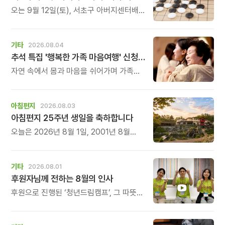
오는 9월 12일(토), 서초구 아버지센터배
제3회 \'매너 바둑왕\' 바둑 대회를
개최합니다.
기타
2026.08.04
추석 특집 '행복한 가족 마음여행' 신청 안내
자연 속에서 몸과 마음을 쉬어가며 가족의
소중함을 다시 느껴보는 특별한 시간을
준비해 보세요.
아침편지
2026.08.03
아침편지 25주년 생일을 축하합니다
오늘은 2026년 8월 1일, 2001년 8월
1일에 태어난 아침편지가 어느덧 스물다섯
살, 늠름한 청년이 되었습니다.
기타
2026.08.01
후원자님께 전하는 8월의 인사
후원으로 진행된 ‘청년드림캠프’, 그 따뜻한
기록