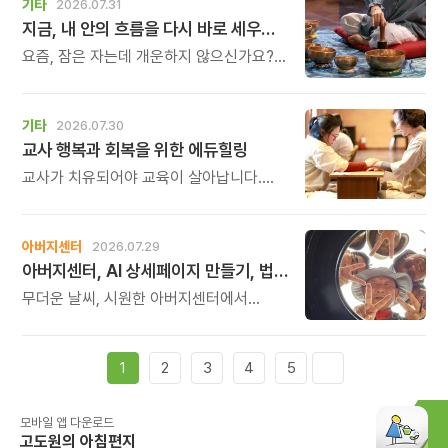
기타
2026.07.31
지금, 내 안의 흐름을 다시 바로 세우고 싶다면
요즘, 잠은 자는데 개운하지 않으신가요?
괜히 예민해지고, 사소한 말에도 마음이
흔들리고, 몸보다 먼저 기운이 빠지는 느낌.
쉬어도 회복되지 않는 건 몸이 아니라
기타
2026.07.30
‘에너지의 흐름’이 흐트러졌기 때문입니다.
교사 행복과 회복을 위한 에듀힐링
교사가 치유되어야 교육이 살아납니다.
교사가 행복해야 학생도 행복합니다. 이번
연수는 교육 기술을 배우는 시간이 아니라,
교육의 중심에 있는 나 자신을 돌보고
아버지센터
2026.07.29
회복하는 시간입니다. 누군가를 가르치기
아버지센터, AI 상세페이지 만들기, 법인사용설명서, 사진 일일특강, 숏츠 만들기 등 8월 프로그램 신청하세요
위해 애써온 시간만큼, 이제는 자신을 위한
쉼과 치유의 시간을 선물해 보시기
무더운 날씨, 시원한 아버지센터에서
바랍니다.
지혜롭고 재미있는 여름을 보내 보세요.
지금 등록중인 프로그램들을 소개해
드립니다.
1
2
3
4
5
모바일 앱 다운로드
고도원의 아침편지