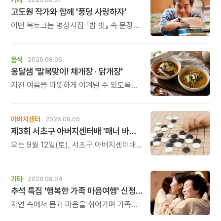
고도원 작가와 함께 '풍덩 사랑하자'
이번 북토크는 명상시집 『밥 벗』 속 문장을
작가의 목소리로 직접 만나고, 나의 삶과
관계를 잠시 돌아보는 시간입니다.
음식
2026.08.06
옹달샘 '말복맞이! 채개장 · 닭개장'
지친 여름을 따뜻하게 이겨낼 수 있도록
정성 가득한 두 가지 보양 한 그릇을
준비했습니다.
아버지센터
2026.08.05
제3회 서초구 아버지센터배 '매너 바둑왕' 대회
오는 9월 12일(토), 서초구 아버지센터배
제3회 \'매너 바둑왕\' 바둑 대회를
개최합니다.
기타
2026.08.04
추석 특집 '행복한 가족 마음여행' 신청 안내
자연 속에서 몸과 마음을 쉬어가며 가족의
소중함을 다시 느껴보는 특별한 시간을