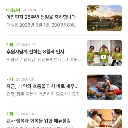
준비해 보세요.
아침편지
2026.08.03
아침편지 25주년 생일을 축하합니다
오늘은 2026년 8월 1일, 2001년 8월
1일에 태어난 아침편지가 어느덧 스물다섯
살, 늠름한 청년이 되었습니다.
기타
2026.08.01
후원자님께 전하는 8월의 인사
후원으로 진행된 ‘청년드림캠프’, 그 따뜻한
기록
기타
2026.07.31
지금, 내 안의 흐름을 다시 바로 세우고 싶다면
요즘, 잠은 자는데 개운하지 않으신가요?
괜히 예민해지고, 사소한 말에도 마음이
흔들리고, 몸보다 먼저 기운이 빠지는 느낌.
쉬어도 회복되지 않는 건 몸이 아니라
기타
2026.07.30
‘에너지의 흐름’이 흐트러졌기 때문입니다.
교사 행복과 회복을 위한 에듀힐링