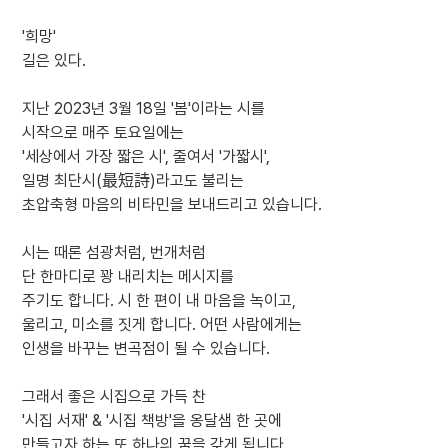
'희망'
길은 있다.
지난 2023년 3월 18일 '봄'이라는 시를
시작으로 매주 토요일에는
'세상에서 가장 짧은 시', 줄여서 '가짧시',
일명 최단시(最短詩)라고도 불리는
초압축형 마음의 비타민을 보내드리고 있습니다.
시는 때론 섬광처럼, 번개처럼
단 한마디로 꽝 내리치는 메시지를
주기도 합니다. 시 한 편이 내 마음을 녹이고,
울리고, 미소를 짓게 합니다. 어떤 사람에게는
인생을 바꾸는 변곡점이 될 수 있습니다.
그래서 좋은 시집으로 가득 찬
'시집 서재' & '시집 책방'을 옹달샘 한 곳에
만들고자 하는 또 하나의 꿈을 갖게 됩니다.