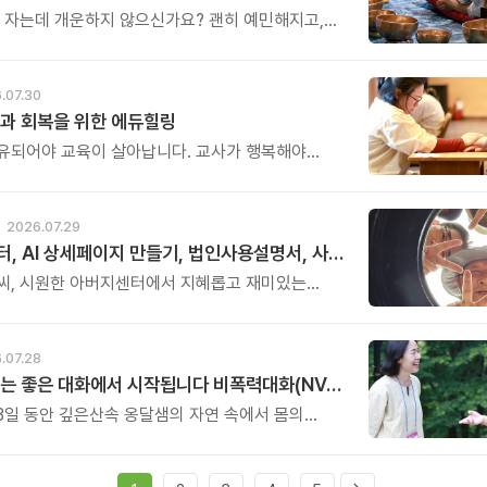
은 자는데 개운하지 않으신가요? 괜히 예민해지고,
에도 마음이 흔들리고, 몸보다 먼저 기운이 빠지는
어도 회복되지 않는 건 몸이 아니라 ‘에너지의 흐름’이
 때문입니다.
.07.30
과 회복을 위한 에듀힐링
유되어야 교육이 살아납니다. 교사가 행복해야
복합니다. 이번 연수는 교육 기술을 배우는 시간이
교육의 중심에 있는 나 자신을 돌보고 회복하는
. 누군가를 가르치기 위해 애써온 시간만큼, 이제는
2026.07.29
한 쉼과 치유의 시간을 선물해 보시기 바랍니다.
아버지센터, AI 상세페이지 만들기, 법인사용설명서, 사진 일일특강, 숏츠 만들기 등 8월 프로그램 신청하세요
씨, 시원한 아버지센터에서 지혜롭고 재미있는
내 보세요. 지금 등록중인 프로그램들을 소개해
.07.28
좋은 관계는 좋은 대화에서 시작됩니다 비폭력대화(NVC) 2박 3일 워크숍
 3일 동안 깊은산속 옹달샘의 자연 속에서 몸의
고, 호흡을 고르며, 나 자신과 깊이 연결되는 시간을
 그리고 비폭력대화의 원리를 통해 가족과의 대화,
화, 부모와 자녀의 대화, 직장과 공동체에서의 대화를