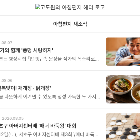
아침편지 새소식
.08.07
가와 함께 '풍덩 사랑하자'
크는 명상시집 『밥 벗』 속 문장을 작가의 목소리로
고, 나의 삶과 관계를 잠시 돌아보는 시간입니다.
.08.06
말복맞이! 채개장 · 닭개장'
을 따뜻하게 이겨낼 수 있도록 정성 가득한 두 가지
그릇을 준비했습니다.
2026.08.05
초구 아버지센터배 '매너 바둑왕' 대회
12일(토), 서초구 아버지센터배 제3회 \'매너 바둑왕\'