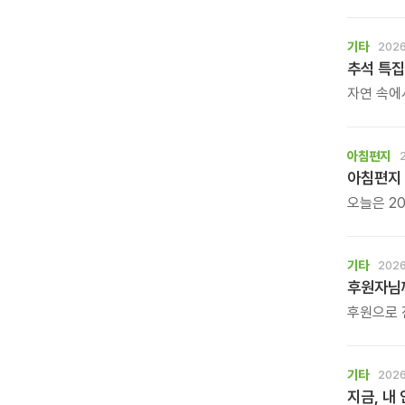
바둑 대회
기타
2026
추석 특집
자연 속에
느껴보는 
아침편지
아침편지 
오늘은 20
아침편지가
기타
2026
후원자님께
후원으로 
기타
2026
지금, 내