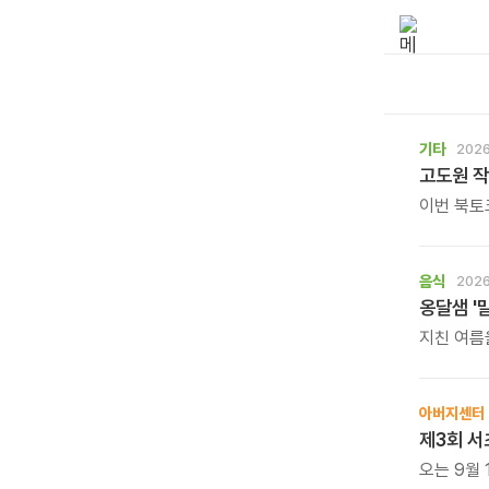
기타
2026
고도원 작
이번 북토
직접 만나
음식
2026
옹달샘 '
지친 여름
보양 한 
아버지센터
제3회 서
오는 9월 