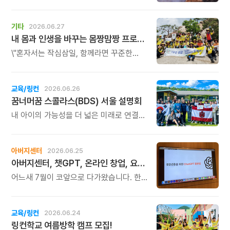
작가의 개인전 \'사이사이\'가 열립니다.
이번 전시는 자연 속 문화공간인
깊은산속옹달샘의 장소성과 맞물려, 숲과
기타
2026.06.27
나무를 매개로 한 회화 세계를 선보이며,
내 몸과 인생을 바꾸는 몸짱맘짱 프로그램 모집
\'사이사이\'는 보이는 풍경과 보이지 않는
기억, 떠남과 머묾, 고요와 흔들림 사이에
\"혼자서는 작심삼일, 함께라면 꾸준한
존재하는 감각을 다룹니다.
기적이 일어납니다.\" 몸짱맘짱은 단순한
홈트가 아닌 인생을 바꾸는 리추얼
공동체입니다.
교육/링컨
2026.06.26
꿈너머꿈 스콜라스(BDS) 서울 설명회
내 아이의 가능성을 더 넓은 미래로 연결해
줄 교육을 찾고 계신다면, 이번 서울
설명회가 뜻깊은 시간이 될 것입니다.
아버지센터
2026.06.25
아버지센터, 챗GPT, 온라인 창업, 요통 교실 신청하세요
어느새 7월이 코앞으로 다가왔습니다. 한
해의 절반을 지나며, 새로운 마음으로
배움을 시작해보시기 좋은 때입니다. 7월에
시작하는 아버지센터의 주요 프로그램을
교육/링컨
2026.06.24
소개해 드립니다.
링컨학교 여름방학 캠프 모집!