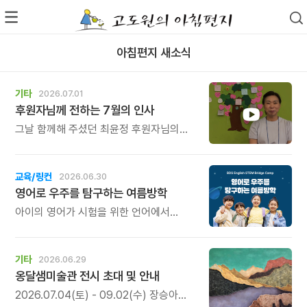
아침편지 새소식
기타
2026.07.01
후원자님께 전하는 7월의 인사
그날 함께해 주셨던 최윤정 후원자님의
따뜻한 이야기도 함께 전합니다. 진심이
담긴 소중한 이야기이니, 시간 되실 때 꼭
한 번 시청해 보세요. 후원의 의미와 따뜻한
교육/링컨
2026.06.30
마음을 함께 느껴보실 수 있습니다.
영어로 우주를 탐구하는 여름방학
아이의 영어가 시험을 위한 언어에서
생각하고, 질문하고, 탐구하는 언어로
자라나는 시간.
기타
2026.06.29
옹달샘미술관 전시 초대 및 안내
2026.07.04(토) - 09.02(수) 장승아