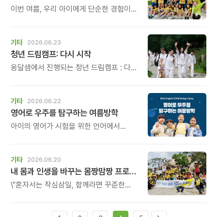
이번 여름, 우리 아이에게 단순한 경험이
아닌 \'방향\'을 선물해보세요. 한 번
지나가면 다시 오지 않는 여름방학, 아이의
인생에서 가장 중요한 시기를 놓치지
기타
2026.06.23
마세요.
청년 드림캠프: 다시 시작
옹달샘에서 진행되는 청년 드림캠프 : 다시
시작은 몸을 깨우는 옹달샘의 명상과 힐링
프로그램, 자신을 돌아보는 성찰의 시간,
그리고 자신의 꿈과 삶을 말하는 2분
기타
2026.06.22
스피치를 통해 흔들리던 삶의 중심을 다시
영어로 우주를 탐구하는 여름방학
세우며 자신의 꿈을 향해 다시 시작할
용기를 찾는 시간입니다.
아이의 영어가 시험을 위한 언어에서
생각하고, 질문하고, 탐구하는 언어로
자라나는 시간.
기타
2026.06.20
내 몸과 인생을 바꾸는 몸짱맘짱 프로그램 모집
\"혼자서는 작심삼일, 함께라면 꾸준한
기적이 일어납니다.\" 몸짱맘짱은 단순한
홈트가 아닌 인생을 바꾸는 리추얼
공동체입니다.