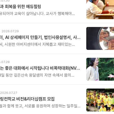
.07.30
과 회복을 위한 에듀힐링
유되어야 교육이 살아납니다. 교사가 행복해야
복합니다. 이번 연수는 교육 기술을 배우는 시간이
교육의 중심에 있는 나 자신을 돌보고 회복하는
. 누군가를 가르치기 위해 애써온 시간만큼, 이제는
2026.07.29
한 쉼과 치유의 시간을 선물해 보시기 바랍니다.
아버지센터, AI 상세페이지 만들기, 법인사용설명서, 사진 일일특강, 숏츠 만들기 등 8월 프로그램 신청하세요
씨, 시원한 아버지센터에서 지혜롭고 재미있는
내 보세요. 지금 등록중인 프로그램들을 소개해
.07.28
좋은 관계는 좋은 대화에서 시작됩니다 비폭력대화(NVC) 2박 3일 워크숍
 3일 동안 깊은산속 옹달샘의 자연 속에서 몸의
고, 호흡을 고르며, 나 자신과 깊이 연결되는 시간을
 그리고 비폭력대화의 원리를 통해 가족과의 대화,
화, 부모와 자녀의 대화, 직장과 공동체에서의 대화를
2026.07.27
선으로 바라보게 됩니다. 한 사람의 말이 바뀌면
 링컨학교 비전&리더십캠프 모집
라지고, 대화가 달라지면 관계가 달라집니다.
들과 함께 웃고, 서로를 응원하며 성장하는 일주일은
기억에 남을 인생의 소중한 전환점이 될 것입니다.