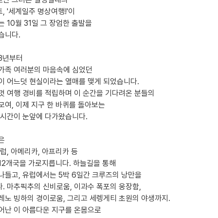
, '세계일주 명상여행!'이
 10월 31일 그 장엄한 출발을
습니다.
23년부터
가족 여러분의 마음속에 심었던
이 어느덧 현실이라는 열매를 맺게 되었습니다.
껏 여행 경비를 적립하며 이 순간을 기다려온 분들의
모여, 이제 지구 한 바퀴를 돌아보는
 시간이 눈앞에 다가왔습니다.
은
럽, 아메리카, 아프리카 등
 12개국을 가로지릅니다. 하늘길을 통해
나들고, 유럽에서는 5박 6일간 크루즈의 낭만을
. 마추픽추의 신비로움, 이과수 폭포의 웅장함,
레노 빙하의 경이로움, 그리고 세렝게티 초원의 야생까지.
어난 이 아름다운 지구를 온몸으로