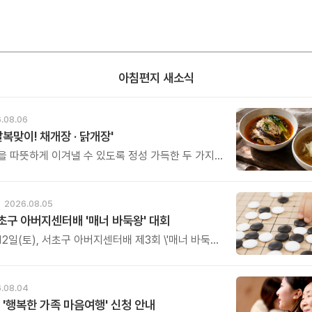
아침편지 새소식
.08.06
말복맞이! 채개장 · 닭개장'
을 따뜻하게 이겨낼 수 있도록 정성 가득한 두 가지
그릇을 준비했습니다.
2026.08.05
초구 아버지센터배 '매너 바둑왕' 대회
12일(토), 서초구 아버지센터배 제3회 \'매너 바둑왕\'
를 개최합니다.
.08.04
 '행복한 가족 마음여행' 신청 안내