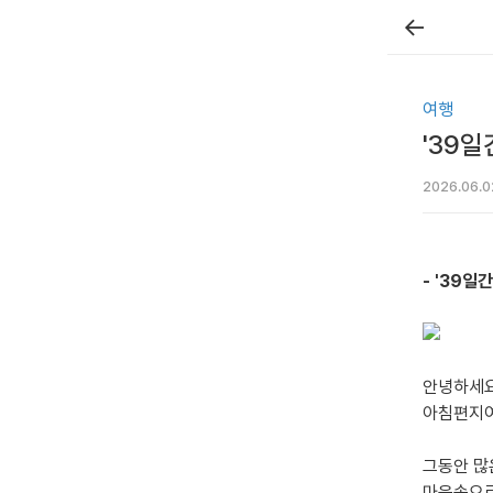
←
여행
'39
2026.06.0
- '39일
안녕하세요
아침편지여
그동안 많
마음속으로