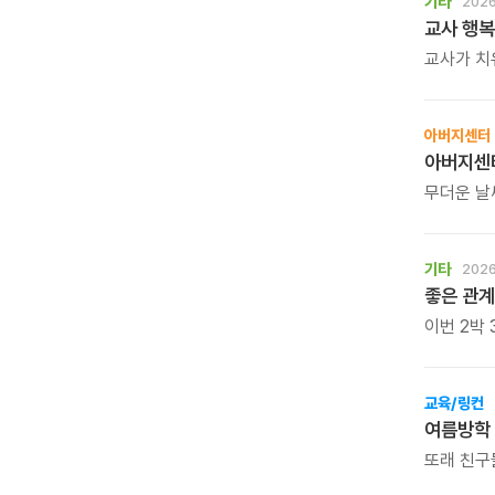
기타
2026
교사 행복
교사가 치
학생도 행
아니라, 
시간입니다
아버지센터
자신을 위
무더운 날
여름을 보
드립니다.
기타
2026
이번 2박
긴장을 풀
갖습니다.
부부의 대
교육/링컨
새로운 시
여름방학
대화가 달
또래 친구
오래도록 