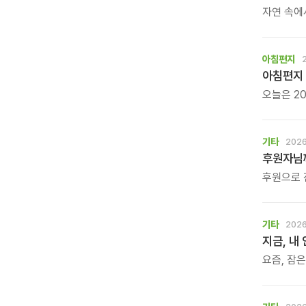
자연 속에
느껴보는 
아침편지
아침편지 
오늘은 20
아침편지가
기타
2026
후원자님께
후원으로 
기타
2026
지금, 내
요즘, 잠
사소한 말
느낌. 쉬
흐트러졌기