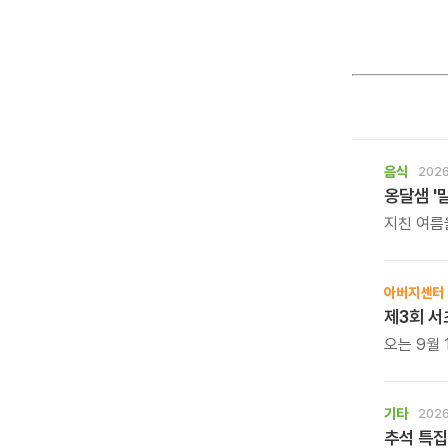
음식
2026
옹달샘 '
지친 여름
보양 한 
아버지센터
제3회 서
오는 9월 
바둑 대회
기타
2026
추석 특집