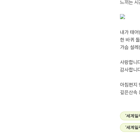
느끼는 시
내가 태어
한 바퀴 
가슴 설레
사랑합니다
감사합니다
아침편지
깊은산속 
'세계일
'세계일