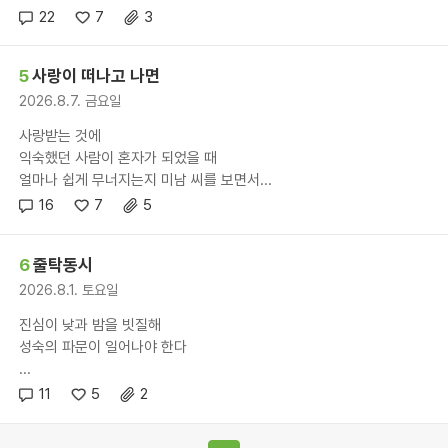
22
7
3
5
사랑이 떠나고 나면
2026.8.7. 금요일
사랑받는 것에
익숙했던 사람이 혼자가 되었을 때
얼마나 쉽게 무너지는지 미남 씨를 보면서...
16
7
5
6
줄탁동시
2026.8.1. 토요일
진심이 낮과 밤을 빗질해
성숙의 파문이 일어나야 한다
...
11
5
2