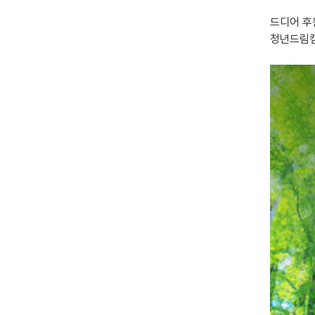
드디어 후
청년드림캠