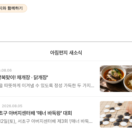
지와 함께하기
아침편지 새소식
.08.06
말복맞이! 채개장 · 닭개장'
을 따뜻하게 이겨낼 수 있도록 정성 가득한 두 가지
그릇을 준비했습니다.
2026.08.05
초구 아버지센터배 '매너 바둑왕' 대회
12일(토), 서초구 아버지센터배 제3회 \'매너 바둑왕\'
를 개최합니다.