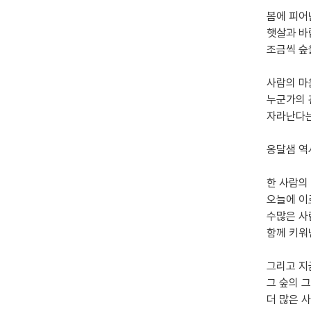
봄에 피어
햇살과 바
조금씩 숲
사람의 마
누군가의 
자라난다는
옹달샘 역
한 사람의
오늘에 
수많은 사
함께 키워
그리고 지
그 숲의 
더 많은 