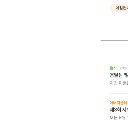
아침편
음식
2026
옹달샘 '
지친 여름
보양 한 
아버지센터
제3회 서
오는 9월 
바둑 대회