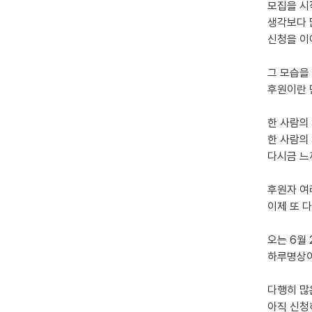
모집을 
생각보다 
신청을 이
그 모습을
후원이란 
한 사람의
한 사람의
다시금 느
후원자 여
이제 또 
오는 6월
하루명상이
다행히 많
아직 신청