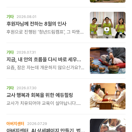
1일에 태어난 아침편지가 어느덧 스물다섯
살, 늠름한 청년이 되었습니다.
기타
2026.08.01
후원자님께 전하는 8월의 인사
후원으로 진행된 ‘청년드림캠프’, 그 따뜻한
기록
기타
2026.07.31
지금, 내 안의 흐름을 다시 바로 세우고 싶다면
요즘, 잠은 자는데 개운하지 않으신가요?
괜히 예민해지고, 사소한 말에도 마음이
흔들리고, 몸보다 먼저 기운이 빠지는 느낌.
쉬어도 회복되지 않는 건 몸이 아니라
기타
2026.07.30
‘에너지의 흐름’이 흐트러졌기 때문입니다.
교사 행복과 회복을 위한 에듀힐링
교사가 치유되어야 교육이 살아납니다.
교사가 행복해야 학생도 행복합니다. 이번
연수는 교육 기술을 배우는 시간이 아니라,
교육의 중심에 있는 나 자신을 돌보고
아버지센터
2026.07.29
회복하는 시간입니다. 누군가를 가르치기
아버지센터, AI 상세페이지 만들기, 법인사용설명서, 사진 일일특강, 숏츠 만들기 등 8월 프로그램 신청하세요