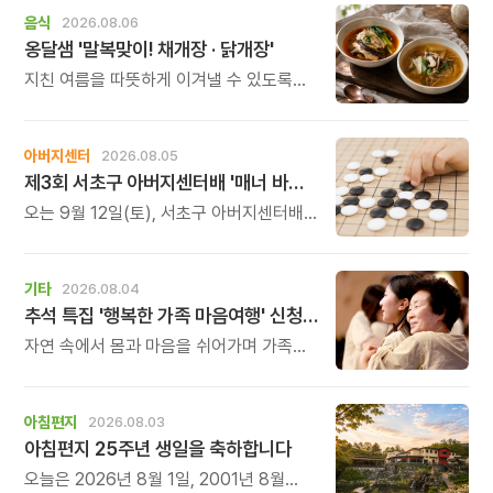
음식
2026.08.06
옹달샘 '말복맞이! 채개장 · 닭개장'
지친 여름을 따뜻하게 이겨낼 수 있도록
정성 가득한 두 가지 보양 한 그릇을
준비했습니다.
아버지센터
2026.08.05
제3회 서초구 아버지센터배 '매너 바둑왕' 대회
오는 9월 12일(토), 서초구 아버지센터배
제3회 \'매너 바둑왕\' 바둑 대회를
개최합니다.
기타
2026.08.04
추석 특집 '행복한 가족 마음여행' 신청 안내
자연 속에서 몸과 마음을 쉬어가며 가족의
소중함을 다시 느껴보는 특별한 시간을
준비해 보세요.
아침편지
2026.08.03
아침편지 25주년 생일을 축하합니다
오늘은 2026년 8월 1일, 2001년 8월