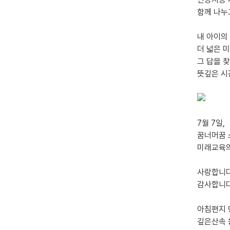
함께 나누
내 아이의
더 넓은 미
그 답을 
뜻깊은 시
7월 7일,
꿈너머꿈 
미래교육의
사랑합니다
감사합니다
아침편지
깊은산속 