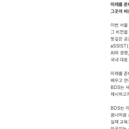
미래를 준
그곳이 바
이번 서울
그 비전을
뜻깊은 공
aSSIS
AI와 경영
국내 대표
미래를 준
배우고 연
BDS는 
제시하고자
BDS는 
꿈너머꿈 
실제 교육
인공지능 