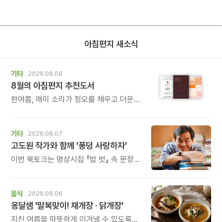
아침편지 새소식
기타
2026.08.08
8월의 아침편지 추천도서
한여름, 매미 소리가 정오를 채우고 더운
바람이 들어오는 계절입니다.
기타
2026.08.07
고도원 작가와 함께 '풍덩 사랑하자'
이번 북토크는 명상시집 『밥 벗』 속 문장을
작가의 목소리로 직접 만나고, 나의 삶과
관계를 잠시 돌아보는 시간입니다.
음식
2026.08.06
옹달샘 '말복맞이! 채개장 · 닭개장'
지친 여름을 따뜻하게 이겨낼 수 있도록