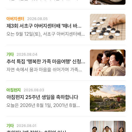
정성 가득한 두 가지 보양 한 그릇을
준비했습니다.
아버지센터
2026.08.05
제3회 서초구 아버지센터배 '매너 바둑왕' 대회
오는 9월 12일(토), 서초구 아버지센터배
제3회 \'매너 바둑왕\' 바둑 대회를
개최합니다.
기타
2026.08.04
추석 특집 '행복한 가족 마음여행' 신청 안내
자연 속에서 몸과 마음을 쉬어가며 가족의
소중함을 다시 느껴보는 특별한 시간을
준비해 보세요.
아침편지
2026.08.03
아침편지 25주년 생일을 축하합니다
오늘은 2026년 8월 1일, 2001년 8월
1일에 태어난 아침편지가 어느덧 스물다섯
살, 늠름한 청년이 되었습니다.
기타
2026.08.01