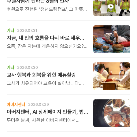
후원자님께 전하는 8월의 인사
후원으로 진행된 ‘청년드림캠프’, 그 따뜻한
기록
기타
2026.07.31
지금, 내 안의 흐름을 다시 바로 세우고 싶다면
요즘, 잠은 자는데 개운하지 않으신가요?
괜히 예민해지고, 사소한 말에도 마음이
흔들리고, 몸보다 먼저 기운이 빠지는 느낌.
쉬어도 회복되지 않는 건 몸이 아니라
기타
2026.07.30
‘에너지의 흐름’이 흐트러졌기 때문입니다.
교사 행복과 회복을 위한 에듀힐링
교사가 치유되어야 교육이 살아납니다.
교사가 행복해야 학생도 행복합니다. 이번
연수는 교육 기술을 배우는 시간이 아니라,
교육의 중심에 있는 나 자신을 돌보고
아버지센터
2026.07.29
회복하는 시간입니다. 누군가를 가르치기
아버지센터, AI 상세페이지 만들기, 법인사용설명서, 사진 일일특강, 숏츠 만들기 등 8월 프로그램 신청하세요
위해 애써온 시간만큼, 이제는 자신을 위한
쉼과 치유의 시간을 선물해 보시기
무더운 날씨, 시원한 아버지센터에서
바랍니다.
지혜롭고 재미있는 여름을 보내 보세요.
지금 등록중인 프로그램들을 소개해