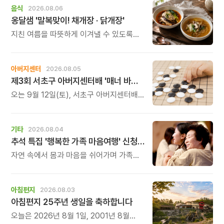
음식
2026.08.06
옹달샘 '말복맞이! 채개장 · 닭개장'
지친 여름을 따뜻하게 이겨낼 수 있도록
정성 가득한 두 가지 보양 한 그릇을
준비했습니다.
아버지센터
2026.08.05
제3회 서초구 아버지센터배 '매너 바둑왕' 대회
오는 9월 12일(토), 서초구 아버지센터배
제3회 \'매너 바둑왕\' 바둑 대회를
개최합니다.
기타
2026.08.04
추석 특집 '행복한 가족 마음여행' 신청 안내
자연 속에서 몸과 마음을 쉬어가며 가족의
소중함을 다시 느껴보는 특별한 시간을
준비해 보세요.
아침편지
2026.08.03
아침편지 25주년 생일을 축하합니다
오늘은 2026년 8월 1일, 2001년 8월