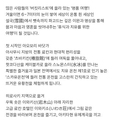
많은 사람들의 '버킷리스트'에 올라 있는 '명품 여행'!
겨울이면 6~7미터의 눈이 쌓여 세상이 온통 흰 세상인
설국(雪國)에서 뼛속까지 파고드는 깊은 이완과 명상을 통해
몸과 마음과 영혼을 씻어내주는 '휴식과 치유를 위한
여행'이 될 것입니다.
첫 시작인 아오모리 바닷가
아사무시 지방의 전통 료칸과 현대적 편리성을
갖춘 '츠바키칸(椿旅館)'에 들러 여독을 풀어내고,
핫코다산을 케이블카로 올라 스노몬스터(水冰)를 만나는
특별한 즐거움과 일본 전역에서도 치유 온천 제1호로 인기 높은
'스카유온천'에 들러 전통 온천을 고스란히 간직하고 있는
뜨거운 유황천을 체험하게 됩니다.
히로사키 지역으로 옮겨
우뚝 솟은 이와키산(岩木山) 아래 자리한
고급 료칸 호텔인 이와키소(いわき荘)에서 그림 같은
전경을 바라보며 온천을 즐기고, 아키타현 유제계곡을 끼고