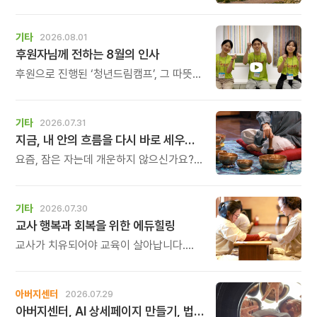
1일에 태어난 아침편지가 어느덧 스물다섯
살, 늠름한 청년이 되었습니다.
기타
2026.08.01
후원자님께 전하는 8월의 인사
후원으로 진행된 ‘청년드림캠프’, 그 따뜻한
기록
기타
2026.07.31
지금, 내 안의 흐름을 다시 바로 세우고 싶다면
요즘, 잠은 자는데 개운하지 않으신가요?
괜히 예민해지고, 사소한 말에도 마음이
흔들리고, 몸보다 먼저 기운이 빠지는 느낌.
쉬어도 회복되지 않는 건 몸이 아니라
기타
2026.07.30
‘에너지의 흐름’이 흐트러졌기 때문입니다.
교사 행복과 회복을 위한 에듀힐링
교사가 치유되어야 교육이 살아납니다.
교사가 행복해야 학생도 행복합니다. 이번
연수는 교육 기술을 배우는 시간이 아니라,
교육의 중심에 있는 나 자신을 돌보고
아버지센터
2026.07.29
회복하는 시간입니다. 누군가를 가르치기
아버지센터, AI 상세페이지 만들기, 법인사용설명서, 사진 일일특강, 숏츠 만들기 등 8월 프로그램 신청하세요
위해 애써온 시간만큼, 이제는 자신을 위한