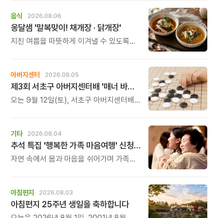
관계를 잠시 돌아보는 시간입니다.
음식
2026.08.06
옹달샘 '말복맞이! 채개장 · 닭개장'
지친 여름을 따뜻하게 이겨낼 수 있도록
정성 가득한 두 가지 보양 한 그릇을
준비했습니다.
아버지센터
2026.08.05
제3회 서초구 아버지센터배 '매너 바둑왕' 대회
오는 9월 12일(토), 서초구 아버지센터배
제3회 \'매너 바둑왕\' 바둑 대회를
개최합니다.
기타
2026.08.04
추석 특집 '행복한 가족 마음여행' 신청 안내
자연 속에서 몸과 마음을 쉬어가며 가족의
소중함을 다시 느껴보는 특별한 시간을
준비해 보세요.
아침편지
2026.08.03
아침편지 25주년 생일을 축하합니다
오늘은 2026년 8월 1일, 2001년 8월