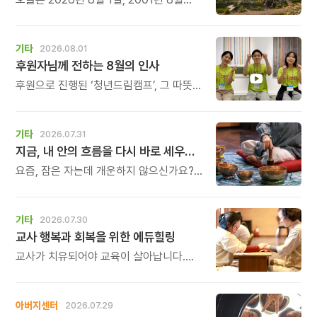
1일에 태어난 아침편지가 어느덧 스물다섯
살, 늠름한 청년이 되었습니다.
기타
2026.08.01
후원자님께 전하는 8월의 인사
후원으로 진행된 ‘청년드림캠프’, 그 따뜻한
기록
기타
2026.07.31
지금, 내 안의 흐름을 다시 바로 세우고 싶다면
요즘, 잠은 자는데 개운하지 않으신가요?
괜히 예민해지고, 사소한 말에도 마음이
흔들리고, 몸보다 먼저 기운이 빠지는 느낌.
쉬어도 회복되지 않는 건 몸이 아니라
기타
2026.07.30
‘에너지의 흐름’이 흐트러졌기 때문입니다.
교사 행복과 회복을 위한 에듀힐링
교사가 치유되어야 교육이 살아납니다.
교사가 행복해야 학생도 행복합니다. 이번
연수는 교육 기술을 배우는 시간이 아니라,
교육의 중심에 있는 나 자신을 돌보고
아버지센터
2026.07.29
회복하는 시간입니다. 누군가를 가르치기